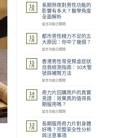
長期熬夜對男性功能的
16
7 月
影響有多大？醫學角度
全面解析
在
留言功能已關閉
〈長
期
都市男性精力不足的五
15
熬
7 月
大原因：你中了幾個？
夜
在
留言功能已關閉
對
〈都
男
市
性
香港男性常見腎虛症狀
15
男
功
7 月
自我檢測指南｜10大警
性
能
號與補腎方法
精
的
在
力
留言功能已關閉
影
〈香
不
響
港
足
奇力片回購用戶的真實
有
14
男
的
多
7 月
見證：效果真的值得長
性
五
大？
期服用嗎？
常
大
醫
在
見
留言功能已關閉
原
學
〈奇
腎
因：
角
力
虛
你
長期服用奇力片對身體
度
13
片
症
中
7 月
全
好嗎？完整安全性分析
回
狀
了
面
與注意事項
購
自
幾