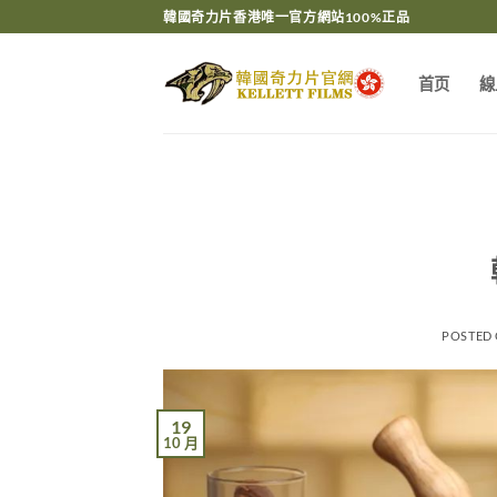
Skip
韓國奇力片香港唯一官方網站100%正品
to
content
首页
線
POSTED
19
10 月