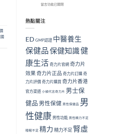
解
在
用
留言功能已關閉
我
個？〉
析〉
〈長
戶
檢
中
中
期
的
測
服
真
熱點關注
指
用
實
南
奇
見
價
｜
力
證：
10
韓國
中醫養生
ED
GMP認證
片
效
大
對
果
警
保健品
健
保健知識
身
真
號
體
的
與
康生活
好
值
補
奇力片
奇力片官網
嗎？
得
腎
完
長
方
效果
奇力片正品
奇力片訂購
奇
整
期
法〉
奇力片香港
安
服
中
力片評價
奇力片購買
全
用
男士保
性
官方渠道
嗎？〉
小禎代言奇力片
分
中
男
析
健品
男性保健
男性保健品
與
注
性健康
意
男性功能
男性精力不足
事
腎虛
項〉
精力
精力不足
睡眠不足
中