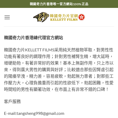
Skip
韓國奇力片香港唯一官方網站100%正品
to
content
韓國奇力片香港總代理官方網站
韓國奇力片KELLETT FILMS采用純天然植物萃取，對男性性
功能有著良好的調理作用；針對男性補腎生精，增大延時，
增硬助勃，有著非常好的效果！基本上無副作用，只上市以
來，得到廣大男性的購買與好評；比較適合那些因腎虛引起
的陽痿早洩，精力差，容易疲軟，勃起無力患者；對那些工
作壓力大，心理負擔重而引起的性欲低下，勃起困難，性愛
時間短的男性有顯著功效，在市面上有非常不錯的口碑！
客戶服務
E-mail:
tangsheng998@gmail.com