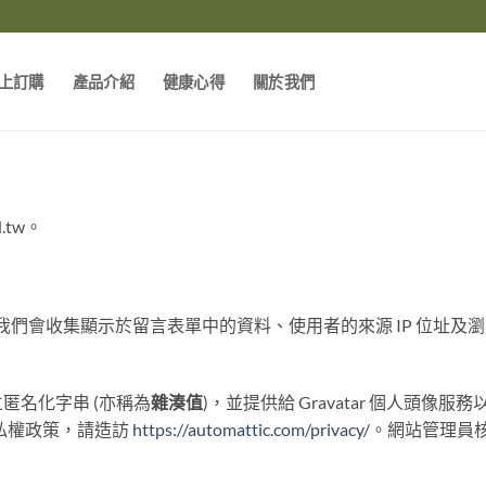
上訂購
產品介紹
健康心得
關於我們
.tw。
們會收集顯示於留言表單中的資料、使用者的來源 IP 位址及
匿名化字串 (亦稱為
雜湊值
)，並提供給 Gravatar 個人頭
的隱私權政策，請造訪
https://automattic.com/privacy/
。網站管理員