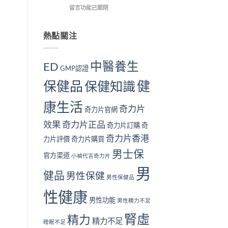
解
在
用
留言功能已關閉
我
個？〉
析〉
〈長
戶
檢
中
中
期
的
測
服
真
熱點關注
指
用
實
南
奇
見
｜
力
證：
10
中醫養生
ED
GMP認證
片
效
大
對
果
警
保健品
健
保健知識
身
真
號
體
的
與
康生活
好
值
補
奇力片
奇力片官網
嗎？
得
腎
完
長
方
效果
奇力片正品
奇力片訂購
奇
整
期
法〉
奇力片香港
安
服
中
力片評價
奇力片購買
全
用
男士保
性
官方渠道
嗎？〉
小禎代言奇力片
分
中
男
析
健品
男性保健
男性保健品
與
注
性健康
意
男性功能
男性精力不足
事
腎虛
項〉
精力
精力不足
睡眠不足
中