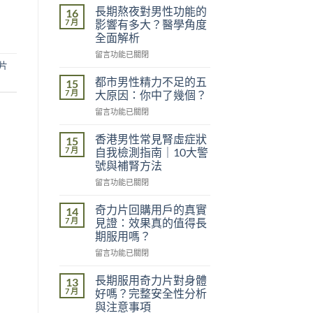
長期熬夜對男性功能的
16
7 月
影響有多大？醫學角度
全面解析
在
留言功能已關閉
片
〈長
期
都市男性精力不足的五
15
熬
7 月
大原因：你中了幾個？
夜
在
留言功能已關閉
對
〈都
男
市
性
香港男性常見腎虛症狀
15
男
功
7 月
自我檢測指南｜10大警
性
能
號與補腎方法
精
的
在
力
留言功能已關閉
影
〈香
不
響
港
足
奇力片回購用戶的真實
有
14
男
的
多
7 月
見證：效果真的值得長
性
五
大？
期服用嗎？
常
大
醫
在
見
留言功能已關閉
原
學
〈奇
腎
因：
角
力
虛
你
長期服用奇力片對身體
度
13
片
症
中
7 月
全
好嗎？完整安全性分析
回
狀
了
面
與注意事項
購
自
幾