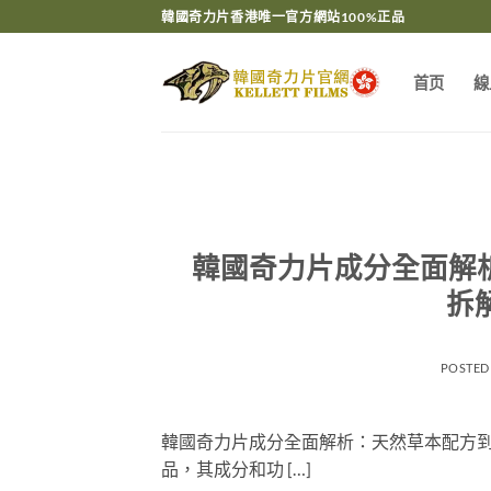
Skip
韓國奇力片香港唯一官方網站100%正品
to
content
首页
線
韓國奇力片成分全面解
拆
POSTED
韓國奇力片成分全面解析：天然草本配方到
品，其成分和功 […]