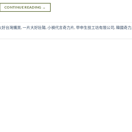
CONTINUE READING
→
大好台灣購買
,
一片大好壯陽
,
小禎代言奇力片
,
甲申生技工坊有限公司
,
韓國奇力