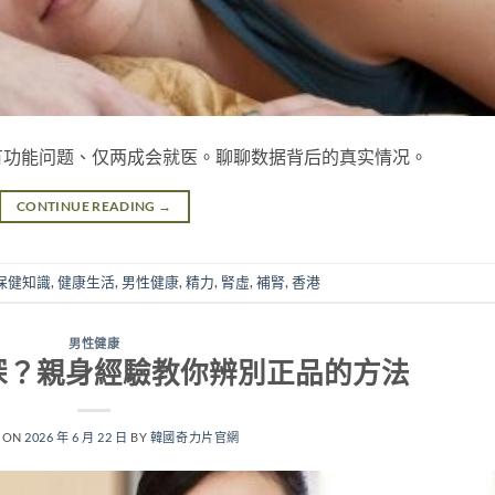
有功能问题、仅两成会就医。聊聊数据背后的真实情况。
CONTINUE READING
→
保健知識
,
健康生活
,
男性健康
,
精力
,
腎虛
,
補腎
,
香港
男性健康
深？親身經驗教你辨別正品的方法
 ON
2026 年 6 月 22 日
BY
韓國奇力片官網