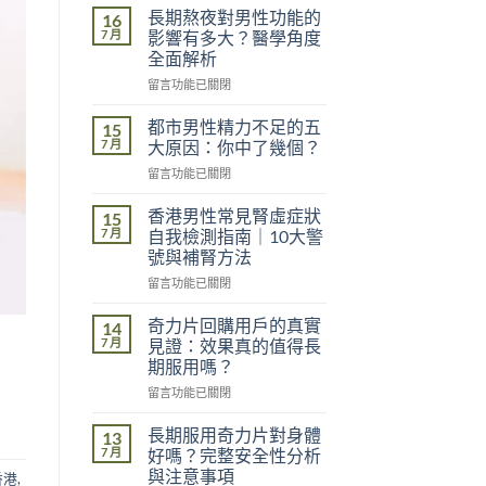
長期熬夜對男性功能的
16
7 月
影響有多大？醫學角度
全面解析
在
留言功能已關閉
〈長
期
都市男性精力不足的五
15
熬
7 月
大原因：你中了幾個？
夜
在
留言功能已關閉
對
〈都
男
市
性
香港男性常見腎虛症狀
15
男
功
7 月
自我檢測指南｜10大警
性
能
號與補腎方法
精
的
在
力
留言功能已關閉
影
〈香
不
響
港
足
奇力片回購用戶的真實
有
14
男
的
多
7 月
見證：效果真的值得長
性
五
大？
期服用嗎？
常
大
醫
在
見
留言功能已關閉
原
學
〈奇
腎
因：
角
力
虛
你
長期服用奇力片對身體
度
13
片
症
中
7 月
全
好嗎？完整安全性分析
回
狀
了
面
與注意事項
香港
,
購
自
幾