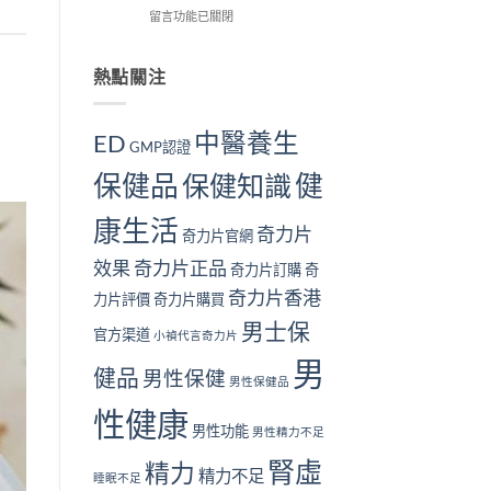
解
在
用
留言功能已關閉
我
個？〉
析〉
〈長
戶
檢
中
中
期
的
測
服
真
熱點關注
指
用
實
南
奇
見
｜
力
證：
10
中醫養生
ED
GMP認證
片
效
大
對
果
警
保健品
健
保健知識
身
真
號
體
的
與
康生活
好
值
補
奇力片
奇力片官網
嗎？
得
腎
完
長
方
效果
奇力片正品
奇力片訂購
奇
整
期
法〉
奇力片香港
安
服
中
力片評價
奇力片購買
全
用
男士保
性
官方渠道
嗎？〉
小禎代言奇力片
分
中
男
析
健品
男性保健
男性保健品
與
注
性健康
意
男性功能
男性精力不足
事
腎虛
項〉
精力
精力不足
睡眠不足
中