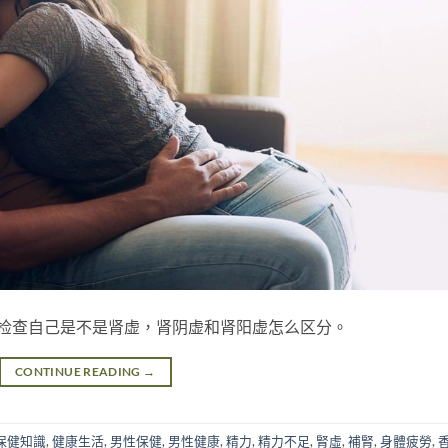
检查自己是不是肾虚，肾阴虚和肾阳虚怎么区分。
CONTINUE READING
→
保健知識
,
健康生活
,
男性保健
,
男性健康
,
精力
,
精力不足
,
腎虛
,
補腎
,
身體疲勞
,