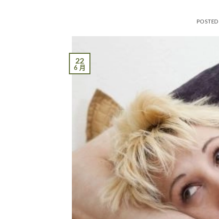
POSTED
22
6 月