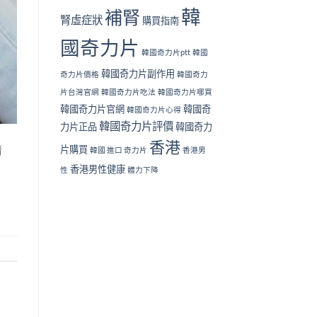
韓
補腎
腎虛症狀
購買指南
國奇力片
韓國奇力片ptt
韓國
韓國奇力片副作用
奇力片價格
韓國奇力
片台灣官網
韓國奇力片吃法
韓國奇力片哪買
韓國奇力片官網
韓國奇
韓國奇力片心得
韓國奇力片評價
力片正品
韓國奇力
香港
清
片購買
韓國 進口 奇力片
香港男
香港男性健康
性
體力下降