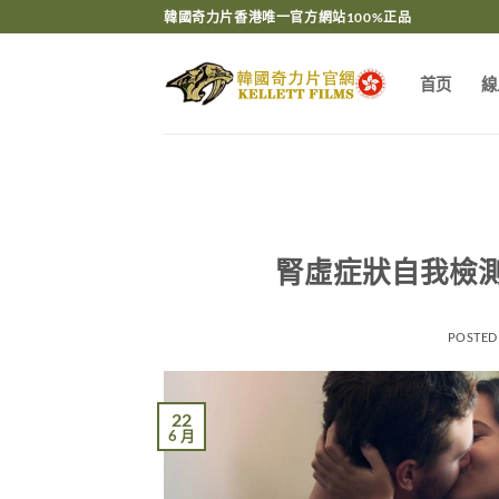
Skip
韓國奇力片香港唯一官方網站100%正品
to
content
首页
線
腎虛症狀自我檢
POSTED
22
6 月