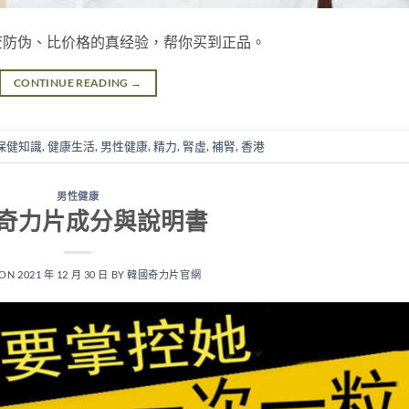
查防伪、比价格的真经验，帮你买到正品。
CONTINUE READING
→
保健知識
,
健康生活
,
男性健康
,
精力
,
腎虛
,
補腎
,
香港
男性健康
奇力片成分與說明書
 ON
2021 年 12 月 30 日
BY
韓國奇力片官網