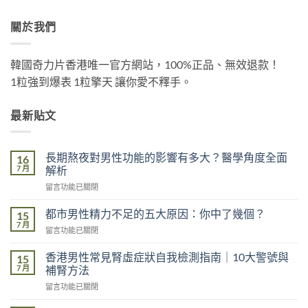
關於我們
韓國奇力片香港唯一官方網站，100%正品、無效退款！
1粒強到爆表 1粒擎天 讓你愛不釋手。
最新貼文
長期熬夜對男性功能的影響有多大？醫學角度全面
16
7 月
解析
在
留言功能已關閉
〈長
期
都市男性精力不足的五大原因：你中了幾個？
15
熬
7 月
在
留言功能已關閉
夜
〈都
對
市
香港男性常見腎虛症狀自我檢測指南｜10大警號與
男
15
男
7 月
性
補腎方法
性
功
在
留言功能已關閉
精
能
〈香
力
的