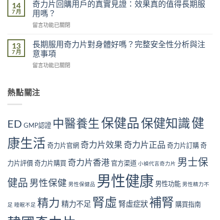
港
不
奇力片回購用戶的真實見證：效果真的值得長期服
14
影
男
足
7 月
用嗎？
響
性
的
有
在
留言功能已關閉
常
五
多
〈奇
見
大
大？
力
腎
長期服用奇力片對身體好嗎？完整安全性分析與注
13
原
醫
片
虛
7 月
意事項
因：
學
回
症
你
角
在
留言功能已關閉
購
狀
中
度
〈長
用
自
了
全
期
戶
我
幾
面
服
熱點關注
的
檢
個？〉
解
用
真
測
中
析〉
奇
實
指
中
力
見
南
保健品
健
保健知識
中醫養生
ED
片
GMP認證
證：
｜
對
效
10
康生活
身
果
奇力片效果
奇力片正品
大
奇力片官網
奇力片訂購
奇
體
真
警
好
的
男士保
號
奇力片香港
力片評價
奇力片購買
官方渠道
小禎代言奇力片
嗎？
值
與
完
得
男性健康
補
健品
男性保健
整
男性功能
長
男性保健品
男性精力不
腎
安
期
方
腎虛
補腎
全
精力
服
法〉
精力不足
腎虛症狀
購買指南
足
睡眠不足
性
用
中
分
嗎？〉