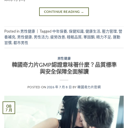
CONTINUE READING
→
Posted in
男性健康
|
Tagged
中年保養
,
保健知識
,
健康生活
,
壓力管理
,
營
養補充
,
男性健康
,
男性活力
,
疲勞改善
,
睡眠品質
,
睪固酮
,
精力不足
,
運動
習慣
,
都市男性
男性健康
韓國奇力片GMP認證意味著什麼？品質標準
與安全保障全面解讀
POSTED ON
2026 年 7 月 8 日
BY
韓國奇力片官網
08
7 月