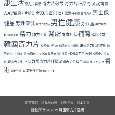
康生活
身
果
奇力片效果
奇力片正品
大
奇力片官網
奇力片訂購
奇
體
真
警
好
的
男士保
號
奇力片香港
力片評價
奇力片購買
官方渠道
小禎代言奇力片
嗎？
值
與
完
得
男性健康
補
健品
男性保健
整
男性功能
長
男性保健品
男性精力不
腎
安
期
方
腎虛
補腎
全
精力
服
法〉
精力不足
腎虛症狀
購買指南
足
睡眠不足
性
用
中
分
嗎？〉
韓國奇力片
析
韓國奇力片副作用
中
韓國奇力片ptt
韓國奇力片價格
韓
與
韓國奇力片官網
注
國奇力片台灣官網
韓國奇力片吃法
韓國奇力片哪買
韓國奇力片心
意
香
韓國奇力片評價
韓國奇力片正品
韓國奇力片購買
得
韓國 進口 奇力片
事
項〉
港
香港男性健康
香港男性
體力下降
中
關於我們
隱私權政策
退貨換貨
線上訂購
版权所有 2026 ©
韓國奇力片官網