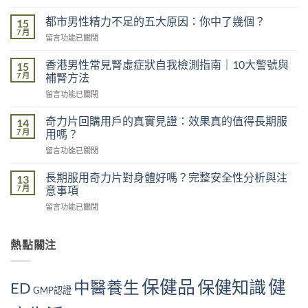
〈長
期
都市男性精力不足的五大原因：你中了幾個？
15
熬
7 月
在
留言功能已關閉
夜
〈都
對
市
香港男性常見腎虛症狀自我檢測指南｜10大警號與
男
15
男
7 月
性
補腎方法
性
功
在
留言功能已關閉
精
能
〈香
力
的
港
不
奇力片回購用戶的真實見證：效果真的值得長期服
14
影
男
足
7 月
用嗎？
響
性
的
有
在
留言功能已關閉
常
五
多
〈奇
見
大
大？
力
腎
長期服用奇力片對身體好嗎？完整安全性分析與注
13
原
醫
片
虛
7 月
意事項
因：
學
回
症
你
角
在
留言功能已關閉
購
狀
中
度
〈長
用
自
了
全
期
戶
我
幾
面
服
熱點關注
的
檢
個？〉
解
用
真
測
中
析〉
奇
實
指
中
力
見
南
保健品
健
保健知識
中醫養生
ED
片
GMP認證
證：
｜
對
效
10