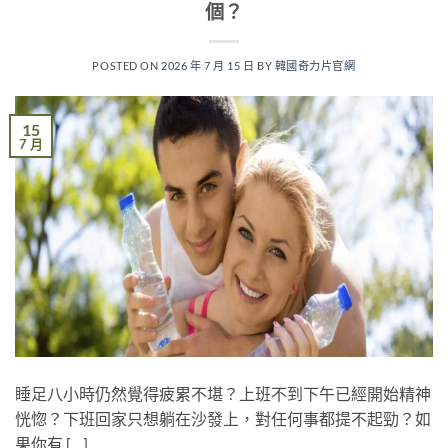
個？
POSTED ON
2026 年 7 月 15 日
BY
韓國奇力片官網
15
7 月
睡足八小時仍然覺得疲累不堪？上班不到下午已經開始精神
恍惚？下班回家只想躺在沙發上，對任何事都提不起勁？如
果你有 […]