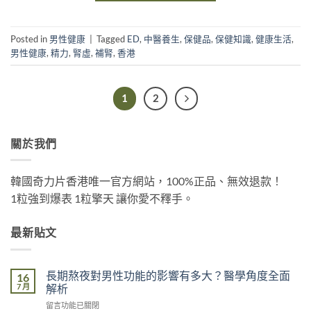
Posted in
男性健康
|
Tagged
ED
,
中醫養生
,
保健品
,
保健知識
,
健康生活
,
男性健康
,
精力
,
腎虛
,
補腎
,
香港
1
2
關於我們
韓國奇力片香港唯一官方網站，100%正品、無效退款！
1粒強到爆表 1粒擎天 讓你愛不釋手。
最新貼文
長期熬夜對男性功能的影響有多大？醫學角度全面
16
7 月
解析
在
留言功能已關閉