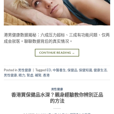
港男健康数据揭秘：六成压力超标、三成有功能问题、仅两
成会就医。聊聊数据背后的真实情况。
CONTINUE READING
→
Posted in
男性健康
|
Tagged
ED
,
中醫養生
,
保健品
,
保健知識
,
健康生活
,
男性健康
,
精力
,
腎虛
,
補腎
,
香港
男性健康
香港買保健品水深？親身經驗教你辨別正品
的方法