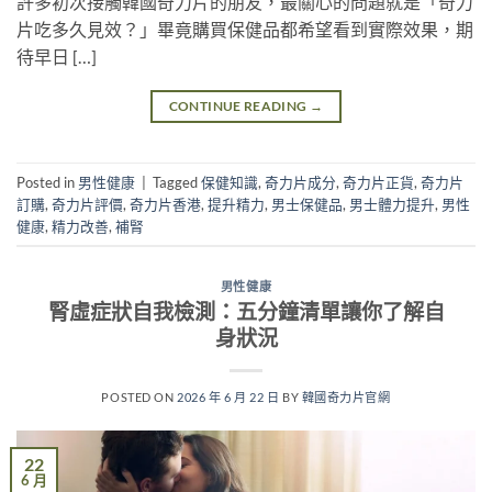
許多初次接觸韓國奇力片的朋友，最關心的問題就是「奇力
片吃多久見效？」畢竟購買保健品都希望看到實際效果，期
待早日 […]
CONTINUE READING
→
Posted in
男性健康
|
Tagged
保健知識
,
奇力片成分
,
奇力片正貨
,
奇力片
訂購
,
奇力片評價
,
奇力片香港
,
提升精力
,
男士保健品
,
男士體力提升
,
男性
健康
,
精力改善
,
補腎
男性健康
腎虛症狀自我檢測：五分鐘清單讓你了解自
身狀況
POSTED ON
2026 年 6 月 22 日
BY
韓國奇力片官網
22
6 月