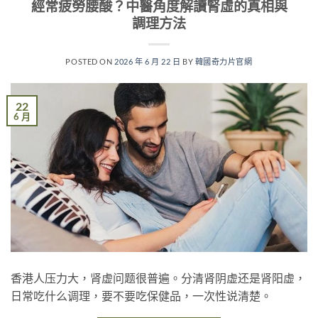
經常疲勞腰酸？中醫角度解讀腎虛的真相與
調理方法
POSTED ON
2026 年 6 月 22 日
BY
韓國奇力片官網
22
6 月
香港人压力大，肾虚问题很普遍。分清肾阴虚还是肾阳虚，
日常吃什么调理，要不要吃保健品，一次性说清楚。