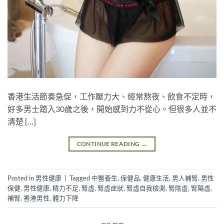
香港生活節奏急促，工作壓力大、經常熬夜、飲食不定時，
好多男士踏入30歲之後，開始感到力不從心。但很多人並不
清楚 […]
CONTINUE READING
→
Posted in
男性健康
|
Tagged
中醫養生
,
保健品
,
健康生活
,
男人補腎
,
男性
保健
,
男性健康
,
精力不足
,
腎虛
,
腎虛症狀
,
腎虛自我檢測
,
腎陰虛
,
腎陽虛
,
補腎
,
香港男性
,
體力下降