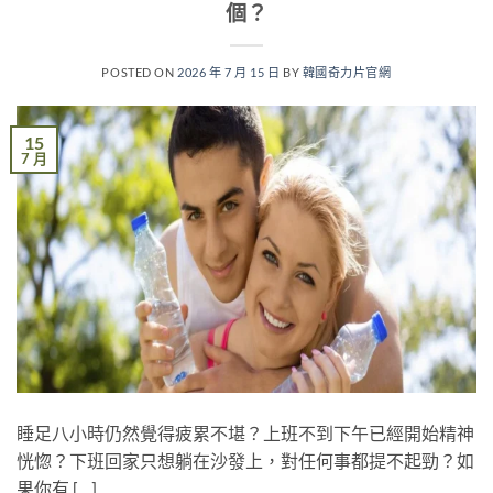
個？
POSTED ON
2026 年 7 月 15 日
BY
韓國奇力片官網
15
7 月
睡足八小時仍然覺得疲累不堪？上班不到下午已經開始精神
恍惚？下班回家只想躺在沙發上，對任何事都提不起勁？如
果你有 […]