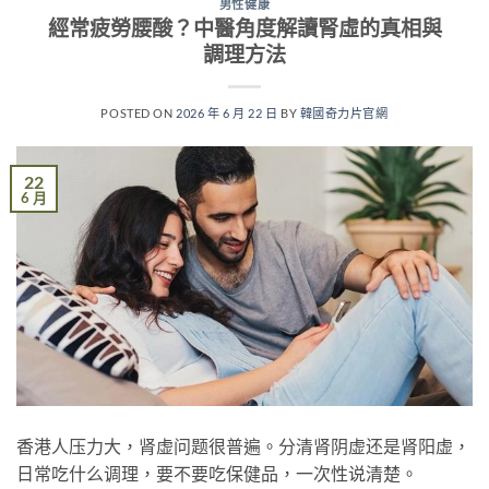
男性健康
經常疲勞腰酸？中醫角度解讀腎虛的真相與
調理方法
POSTED ON
2026 年 6 月 22 日
BY
韓國奇力片官網
22
6 月
香港人压力大，肾虚问题很普遍。分清肾阴虚还是肾阳虚，
日常吃什么调理，要不要吃保健品，一次性说清楚。