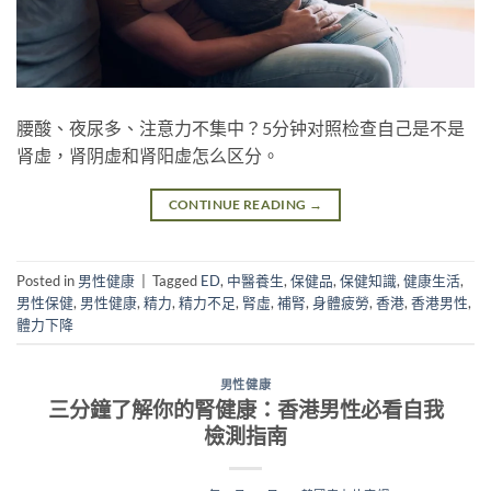
腰酸、夜尿多、注意力不集中？5分钟对照检查自己是不是
肾虚，肾阴虚和肾阳虚怎么区分。
CONTINUE READING
→
Posted in
男性健康
|
Tagged
ED
,
中醫養生
,
保健品
,
保健知識
,
健康生活
,
男性保健
,
男性健康
,
精力
,
精力不足
,
腎虛
,
補腎
,
身體疲勞
,
香港
,
香港男性
,
體力下降
男性健康
三分鐘了解你的腎健康：香港男性必看自我
檢測指南