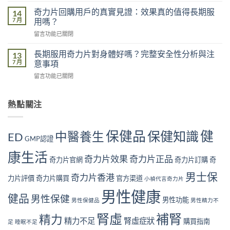
力
的
港
不
奇力片回購用戶的真實見證：效果真的值得長期服
14
影
男
足
7 月
用嗎？
響
性
的
有
在
留言功能已關閉
常
五
多
〈奇
見
大
大？
力
腎
長期服用奇力片對身體好嗎？完整安全性分析與注
13
原
醫
片
虛
7 月
意事項
因：
學
回
症
你
角
在
留言功能已關閉
購
狀
中
度
〈長
用
自
了
全
期
戶
我
幾
面
服
熱點關注
的
檢
個？〉
解
用
真
測
中
析〉
奇
實
指
中
力
見
南
保健品
健
保健知識
中醫養生
ED
片
GMP認證
證：
｜
對
效
10
康生活
身
果
奇力片效果
奇力片正品
大
奇力片官網
奇力片訂購
奇
體
真
警
好
的
男士保
號
奇力片香港
力片評價
奇力片購買
官方渠道
小禎代言奇力片
嗎？
值
與
完
得
男性健康
補
健品
男性保健
整
男性功能
長
男性保健品
男性精力不
腎
安
期
方
腎虛
補腎
全
精力
服
法〉
精力不足
腎虛症狀
購買指南
足
睡眠不足
性
用
中