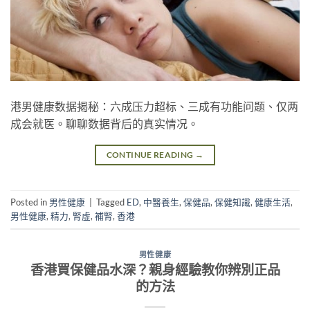
港男健康数据揭秘：六成压力超标、三成有功能问题、仅两
成会就医。聊聊数据背后的真实情况。
CONTINUE READING
→
Posted in
男性健康
|
Tagged
ED
,
中醫養生
,
保健品
,
保健知識
,
健康生活
,
男性健康
,
精力
,
腎虛
,
補腎
,
香港
男性健康
香港買保健品水深？親身經驗教你辨別正品
的方法