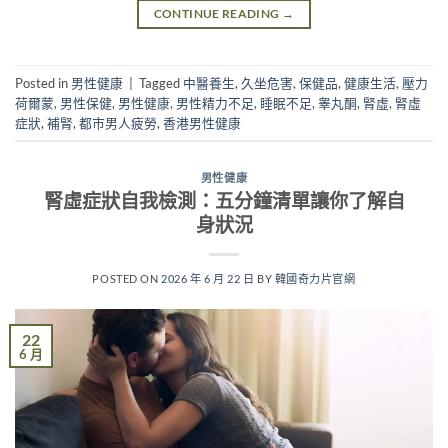
CONTINUE READING
→
Posted in
男性健康
|
Tagged
中醫養生
,
久坐危害
,
保健品
,
健康生活
,
壓力
荷爾蒙
,
男性保健
,
男性健康
,
男性精力不足
,
睡眠不足
,
睾丸酮
,
腎虛
,
腎虛
症狀
,
補腎
,
都市男人疲勞
,
香港男性健康
男性健康
腎虛症狀自我檢測：五分鐘清單讓你了解自
身狀況
POSTED ON
2026 年 6 月 22 日
BY
韓國奇力片官網
22
6 月