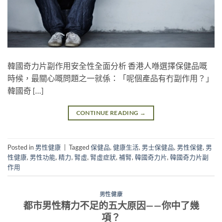
韓國奇力片副作用安全性全面分析 香港人喺選擇保健品嘅
時候，最關心嘅問題之一就係：「呢個產品有冇副作用？」
韓國奇 […]
CONTINUE READING
→
Posted in
男性健康
|
Tagged
保健品
,
健康生活
,
男士保健品
,
男性保健
,
男
性健康
,
男性功能
,
精力
,
腎虛
,
腎虛症狀
,
補腎
,
韓國奇力片
,
韓國奇力片副
作用
男性健康
都市男性精力不足的五大原因——你中了幾
項？