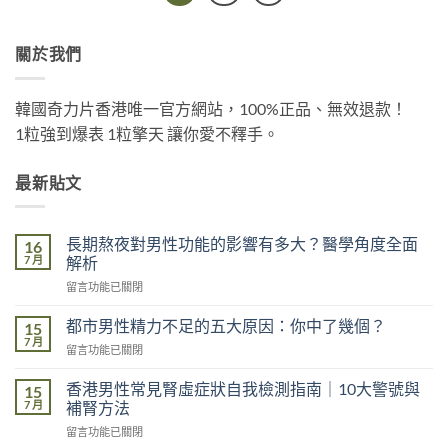
關於我們
韓國奇力片香港唯一官方網站，100%正品、無效退款！
1粒強到爆表 1粒擎天 讓你愛不釋手。
最新貼文
長期熬夜對男性功能的影響有多大？醫學角度全面
16
7 月
解析
在
留言功能已關閉
〈長
期
都市男性精力不足的五大原因：你中了幾個？
15
熬
7 月
在
留言功能已關閉
夜
〈都
對
市
香港男性常見腎虛症狀自我檢測指南｜10大警號與
男
15
男
7 月
性
補腎方法
性
功
在
留言功能已關閉
精
能
〈香