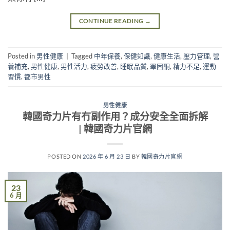
CONTINUE READING
→
Posted in
男性健康
|
Tagged
中年保養
,
保健知識
,
健康生活
,
壓力管理
,
營
養補充
,
男性健康
,
男性活力
,
疲勞改善
,
睡眠品質
,
睪固酮
,
精力不足
,
運動
習慣
,
都市男性
男性健康
韓國奇力片有冇副作用？成分安全全面拆解
| 韓國奇力片官網
POSTED ON
2026 年 6 月 23 日
BY
韓國奇力片官網
23
6 月