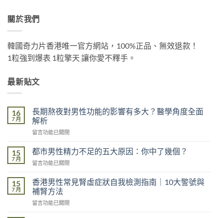
關於我們
韓國奇力片香港唯一官方網站，100%正品、無效退款！
1粒強到爆表 1粒擎天 讓你愛不釋手。
最新貼文
長期熬夜對男性功能的影響有多大？醫學角度全面
16
7 月
解析
在
留言功能已關閉
〈長
期
都市男性精力不足的五大原因：你中了幾個？
15
熬
7 月
在
留言功能已關閉
夜
〈都
對
市
香港男性常見腎虛症狀自我檢測指南｜10大警號與
男
15
男
7 月
性
補腎方法
性
功
在
留言功能已關閉
精
能
〈香
力
的