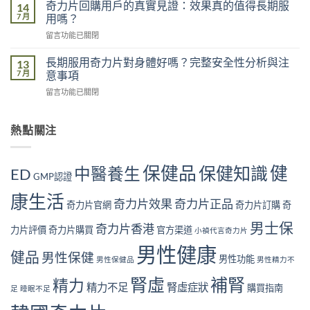
港
不
奇力片回購用戶的真實見證：效果真的值得長期服
14
影
男
足
7 月
用嗎？
響
性
的
有
在
留言功能已關閉
常
五
多
〈奇
見
大
大？
力
腎
長期服用奇力片對身體好嗎？完整安全性分析與注
13
原
醫
片
虛
7 月
意事項
因：
學
回
症
你
角
在
留言功能已關閉
購
狀
中
度
〈長
用
自
了
全
期
戶
我
幾
面
服
熱點關注
的
檢
個？〉
解
用
真
測
中
析〉
奇
實
指
中
力
見
南
保健品
健
保健知識
中醫養生
ED
片
GMP認證
證：
｜
對
效
10
康生活
身
果
奇力片效果
奇力片正品
大
奇力片官網
奇力片訂購
奇
體
真
警
好
的
男士保
號
奇力片香港
力片評價
奇力片購買
官方渠道
小禎代言奇力片
嗎？
值
與
完
得
男性健康
補
健品
男性保健
整
男性功能
長
男性保健品
男性精力不
腎
安
期
方
腎虛
補腎
全
精力
服
法〉
精力不足
腎虛症狀
購買指南
足
睡眠不足
性
用
中
分
嗎？〉