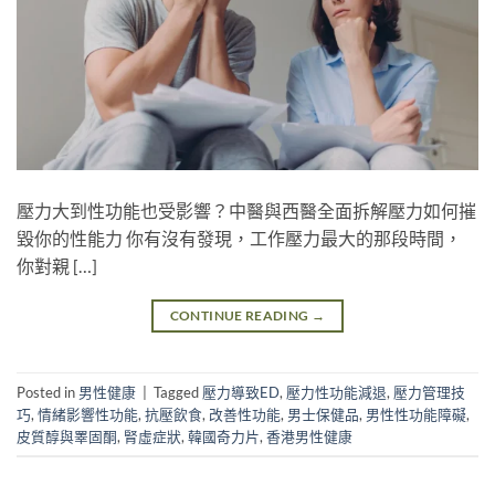
壓力大到性功能也受影響？中醫與西醫全面拆解壓力如何摧
毀你的性能力 你有沒有發現，工作壓力最大的那段時間，
你對親 […]
CONTINUE READING
→
Posted in
男性健康
|
Tagged
壓力導致ED
,
壓力性功能減退
,
壓力管理技
巧
,
情緒影響性功能
,
抗壓飲食
,
改善性功能
,
男士保健品
,
男性性功能障礙
,
皮質醇與睪固酮
,
腎虛症狀
,
韓國奇力片
,
香港男性健康