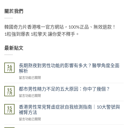
關於我們
韓國奇力片香港唯一官方網站，100%正品、無效退款！
1粒強到爆表 1粒擎天 讓你愛不釋手。
最新貼文
長期熬夜對男性功能的影響有多大？醫學角度全面
16
7 月
解析
在
留言功能已關閉
〈長
期
都市男性精力不足的五大原因：你中了幾個？
15
熬
7 月
在
留言功能已關閉
夜
〈都
對
市
香港男性常見腎虛症狀自我檢測指南｜10大警號與
男
15
男
7 月
性
補腎方法
性
功
在
留言功能已關閉
精
能
〈香
力
的