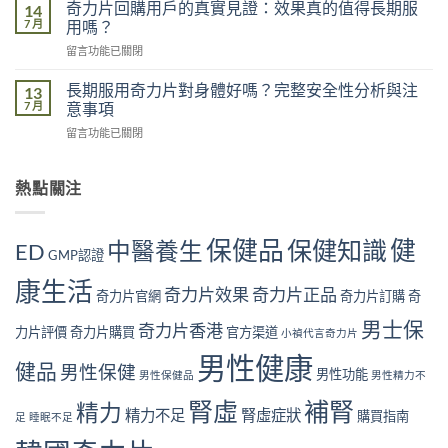
港
不
奇力片回購用戶的真實見證：效果真的值得長期服
14
影
男
足
7 月
用嗎？
響
性
的
有
在
留言功能已關閉
常
五
多
〈奇
見
大
大？
力
腎
長期服用奇力片對身體好嗎？完整安全性分析與注
13
原
醫
片
虛
7 月
意事項
因：
學
回
症
你
角
在
留言功能已關閉
購
狀
中
度
〈長
用
自
了
全
期
戶
我
幾
面
服
熱點關注
的
檢
個？〉
解
用
真
測
中
析〉
奇
實
指
中
力
見
南
保健品
健
保健知識
中醫養生
ED
片
GMP認證
證：
｜
對
效
10
康生活
身
果
奇力片效果
奇力片正品
大
奇力片官網
奇力片訂購
奇
體
真
警
好
的
男士保
號
奇力片香港
力片評價
奇力片購買
官方渠道
小禎代言奇力片
嗎？
值
與
完
得
男性健康
補
健品
男性保健
整
男性功能
長
男性保健品
男性精力不
腎
安
期
方
腎虛
補腎
全
精力
服
法〉
精力不足
腎虛症狀
購買指南
足
睡眠不足
性
用
中
分
嗎？〉