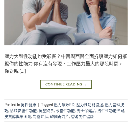
壓力大到性功能也受影響？中醫與西醫全面拆解壓力如何摧
毀你的性能力 你有沒有發現，工作壓力最大的那段時間，
你對親 […]
CONTINUE READING
→
Posted in
男性健康
|
Tagged
壓力導致ED
,
壓力性功能減退
,
壓力管理技
巧
,
情緒影響性功能
,
抗壓飲食
,
改善性功能
,
男士保健品
,
男性性功能障礙
,
皮質醇與睪固酮
,
腎虛症狀
,
韓國奇力片
,
香港男性健康