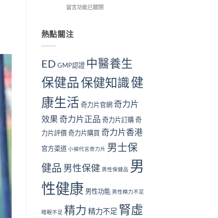
解
在
用
留言功能已關閉
我
個？〉
析〉
〈長
戶
檢
中
中
期
的
測
服
真
熱點關注
指
用
實
南
奇
見
｜
力
證：
10
中醫養生
ED
GMP認證
片
效
大
對
果
警
保健品
健
保健知識
身
真
號
體
的
與
康生活
好
值
補
奇力片
奇力片官網
嗎？
得
腎
完
長
方
效果
奇力片正品
奇力片訂購
奇
整
期
法〉
奇力片香港
安
服
中
力片評價
奇力片購買
全
用
男士保
性
官方渠道
嗎？〉
小禎代言奇力片
分
中
男
析
健品
男性保健
男性保健品
與
注
性健康
意
男性功能
男性精力不足
事
腎虛
項〉
精力
精力不足
睡眠不足
中