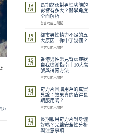
長期熬夜對男性功能的
16
7 月
影響有多大？醫學角度
全面解析
在
留言功能已關閉
〈長
期
都市男性精力不足的五
15
熬
7 月
大原因：你中了幾個？
夜
在
留言功能已關閉
對
〈都
男
市
性
香港男性常見腎虛症狀
15
男
功
7 月
自我檢測指南｜10大警
以理
性
能
號與補腎方法
精
的
在
力
留言功能已關閉
影
〈香
不
響
港
足
奇力片回購用戶的真實
有
14
男
的
多
7 月
見證：效果真的值得長
性
五
大？
期服用嗎？
常
大
醫
在
見
留言功能已關閉
原
學
奇力
〈奇
腎
因：
角
力
虛
你
長期服用奇力片對身體
度
13
片
症
中
7 月
全
好嗎？完整安全性分析
回
狀
了
面
與注意事項
購
自
幾