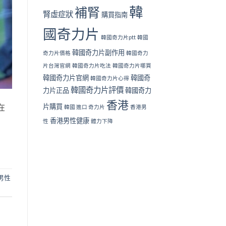
韓
補腎
腎虛症狀
購買指南
國奇力片
韓國奇力片ptt
韓國
韓國奇力片副作用
奇力片價格
韓國奇力
片台灣官網
韓國奇力片吃法
韓國奇力片哪買
韓國奇力片官網
韓國奇
韓國奇力片心得
韓國奇力片評價
力片正品
韓國奇力
香港
片購買
在
韓國 進口 奇力片
香港男
香港男性健康
性
體力下降
男性