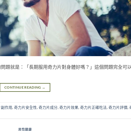
的問題就是：「長期服用奇力片對身體好嗎？」這個問題完全可
CONTINUE READING
→
片副作用
,
奇力片安全性
,
奇力片成分
,
奇力片效果
,
奇力片正確吃法
,
奇力片評價
,
男性健康