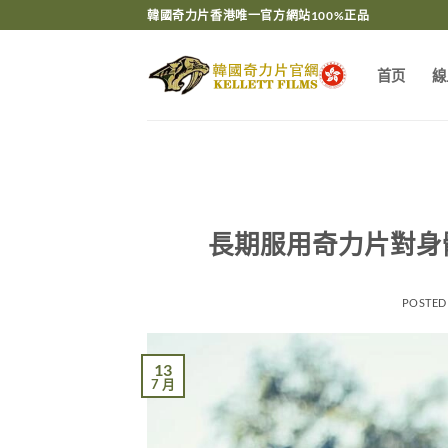
Skip
韓國奇力片香港唯一官方網站100%正品
to
content
首页
線
長期服用奇力片對身
POSTED
13
7 月