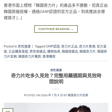
香港市面上標榜「韓國奇力片」的產品多不勝數，但真正由
韓國原廠授權、通過GMP認證的官方正品，到底應該去哪
裡買才 […]
CONTINUE READING
→
Posted in
男性健康
|
Tagged
GMP認證
,
奇力片正品
,
奇力片香港
,
官方渠
道
,
正品購買渠道
,
男性保健品
,
購物指南
,
韓國保健品
,
韓國奇力片
,
韓國奇
力片官網
,
韓國奇力片購買
,
香港購買
男性健康
奇力片吃多久見效？完整用藥週期與見效時
間說明
POSTED ON
2026 年 7 月 8 日
BY
韓國奇力片官網