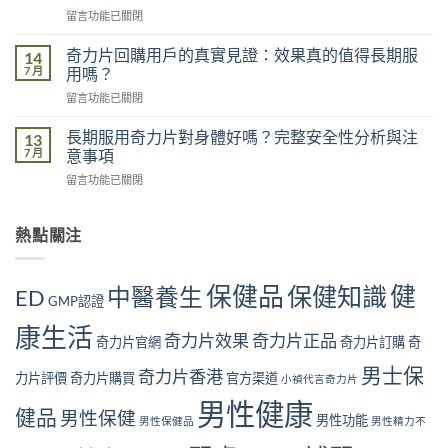
性
功
在
留言功能已關閉
精
能
〈香
力
的
港
不
奇力片回購用戶的真實見證：效果真的值得長期服
14
影
男
足
7 月
用嗎？
響
性
的
有
在
留言功能已關閉
常
五
多
〈奇
見
大
大？
力
腎
長期服用奇力片對身體好嗎？完整安全性分析與注
13
原
醫
片
虛
7 月
意事項
因：
學
回
症
你
角
在
留言功能已關閉
購
狀
中
度
〈長
用
自
了
全
期
戶
我
幾
面
服
熱點關注
的
檢
個？〉
解
用
真
測
中
析〉
奇
實
指
中
力
見
南
保健品
健
保健知識
中醫養生
ED
片
GMP認證
證：
｜
對
效
10
康生活
身
果
奇力片效果
奇力片正品
大
奇力片官網
奇力片訂購
奇
體
真
警
好
的
男士保
號
奇力片香港
力片評價
奇力片購買
官方渠道
小禎代言奇力片
嗎？
值
與
完
得
男性健康
補
健品
男性保健
整
男性功能
長
男性保健品
男性精力不
腎
安
期
方