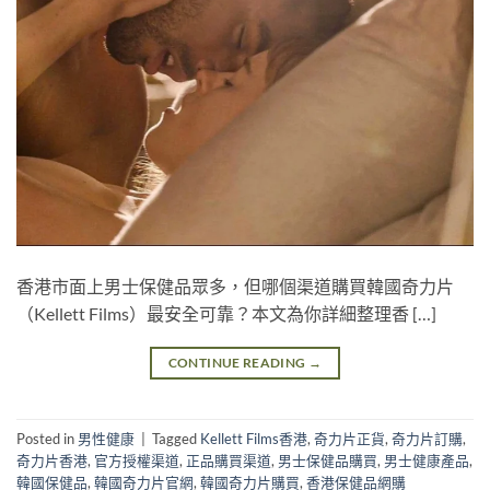
香港市面上男士保健品眾多，但哪個渠道購買韓國奇力片
（Kellett Films）最安全可靠？本文為你詳細整理香 […]
CONTINUE READING
→
Posted in
男性健康
|
Tagged
Kellett Films香港
,
奇力片正貨
,
奇力片訂購
,
奇力片香港
,
官方授權渠道
,
正品購買渠道
,
男士保健品購買
,
男士健康產品
,
韓國保健品
,
韓國奇力片官網
,
韓國奇力片購買
,
香港保健品網購