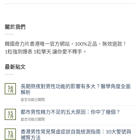
關於我們
韓國奇力片香港唯一官方網站，100%正品、無效退款！
1粒強到爆表 1粒擎天 讓你愛不釋手。
最新貼文
長期熬夜對男性功能的影響有多大？醫學角度全面
16
7 月
解析
在
留言功能已關閉
〈長
期
都市男性精力不足的五大原因：你中了幾個？
15
熬
7 月
在
留言功能已關閉
夜
〈都
對
市
香港男性常見腎虛症狀自我檢測指南｜10大警號與
男
15
男
7 月
性
補腎方法