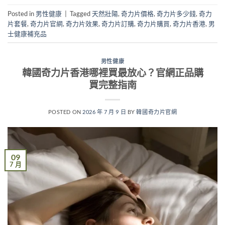
Posted in
男性健康
|
Tagged
天然壯陽
,
奇力片價格
,
奇力片多少錢
,
奇力
片套餐
,
奇力片官網
,
奇力片效果
,
奇力片訂購
,
奇力片購買
,
奇力片香港
,
男
士健康補充品
男性健康
韓國奇力片香港哪裡買最放心？官網正品購
買完整指南
POSTED ON
2026 年 7 月 9 日
BY
韓國奇力片官網
09
7 月