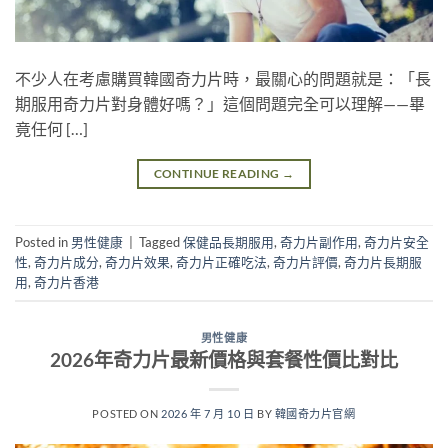
不少人在考慮購買韓國奇力片時，最關心的問題就是：「長
期服用奇力片對身體好嗎？」這個問題完全可以理解——畢
竟任何 […]
CONTINUE READING
→
Posted in
男性健康
|
Tagged
保健品長期服用
,
奇力片副作用
,
奇力片安全
性
,
奇力片成分
,
奇力片效果
,
奇力片正確吃法
,
奇力片評價
,
奇力片長期服
用
,
奇力片香港
男性健康
2026年奇力片最新價格與套餐性價比對比
POSTED ON
2026 年 7 月 10 日
BY
韓國奇力片官網