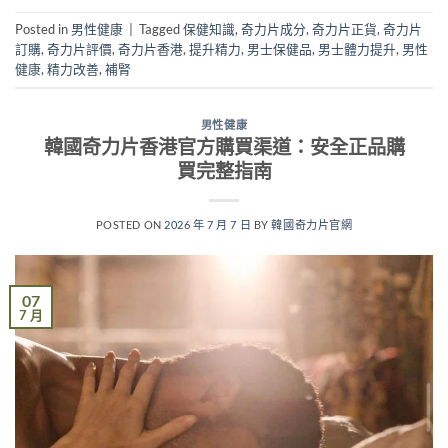
Posted in
男性健康
|
Tagged
保健知識
,
奇力片成分
,
奇力片正貨
,
奇力片
訂購
,
奇力片評價
,
奇力片香港
,
提升精力
,
男士保健品
,
男士體力提升
,
男性
健康
,
精力改善
,
補腎
男性健康
韓國奇力片香港官方購買渠道：安全正品購
買完整指南
POSTED ON
2026 年 7 月 7 日
BY
韓國奇力片官網
07
7 月