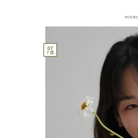
POSTE
07
7 月