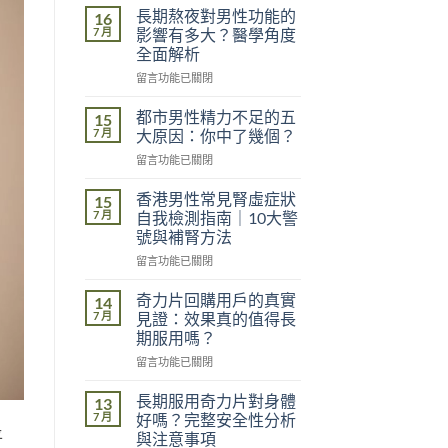
長期熬夜對男性功能的
16
7 月
影響有多大？醫學角度
全面解析
在
留言功能已關閉
〈長
期
都市男性精力不足的五
15
熬
7 月
大原因：你中了幾個？
夜
在
留言功能已關閉
對
〈都
男
市
性
香港男性常見腎虛症狀
15
男
功
7 月
自我檢測指南｜10大警
性
能
號與補腎方法
精
的
在
力
留言功能已關閉
影
〈香
不
響
港
足
奇力片回購用戶的真實
有
14
男
的
多
7 月
見證：效果真的值得長
性
五
大？
期服用嗎？
常
大
醫
在
見
留言功能已關閉
原
學
〈奇
腎
因：
角
力
虛
你
長期服用奇力片對身體
度
13
片
症
中
7 月
全
好嗎？完整安全性分析
回
狀
了
面
平
與注意事項
購
自
幾