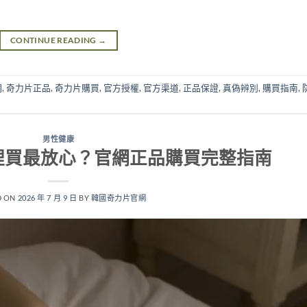
CONTINUE READING
→
網
,
奇力片正品
,
奇力片購買
,
官方授權
,
官方渠道
,
正品保證
,
真偽辨別
,
購買指南
,
男性健康
裡買最放心？官網正品購買完整指南
D ON
2026 年 7 月 9 日
BY
韓國奇力片官網