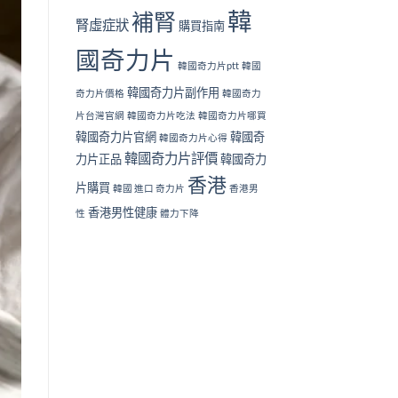
韓
補腎
腎虛症狀
購買指南
國奇力片
韓國奇力片ptt
韓國
韓國奇力片副作用
奇力片價格
韓國奇力
片台灣官網
韓國奇力片吃法
韓國奇力片哪買
韓國奇力片官網
韓國奇
韓國奇力片心得
韓國奇力片評價
力片正品
韓國奇力
香港
片購買
韓國 進口 奇力片
香港男
香港男性健康
性
體力下降