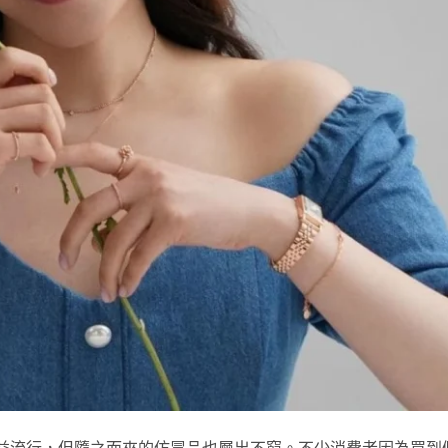
lms）日益流行，但隨之而來的仿冒品也層出不窮。不少消費者因為買到