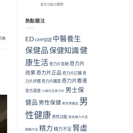
解
在
用
留言功能已關閉
我
個？〉
析〉
〈長
戶
檢
中
中
期
的
測
服
真
熱點關注
指
用
實
南
奇
見
｜
力
證：
10
中醫養生
ED
防偽
GMP認證
片
效
大
對
果
警
保健品
健
保健知識
身
真
號
體
的
與
康生活
好
值
補
奇力片
奇力片官網
嗎？
得
腎
完
長
方
效果
奇力片正品
奇力片訂購
奇
整
期
法〉
奇力片香港
安
服
中
力片評價
奇力片購買
全
用
男士保
性
官方渠道
嗎？〉
小禎代言奇力片
分
中
男
析
健品
男性保健
男性保健品
與
注
性健康
意
男性功能
男性精力不足
事
腎虛
項〉
精力
精力不足
睡眠不足
中