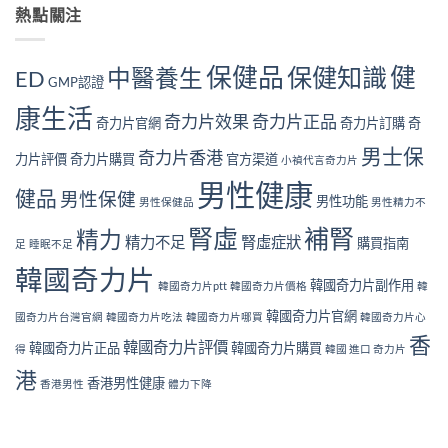
幾
面
服
熱點關注
的
檢
個？〉
解
用
真
測
中
析〉
奇
實
指
中
力
見
南
保健品
健
保健知識
中醫養生
ED
片
GMP認證
證：
｜
對
效
10
康生活
身
果
奇力片效果
奇力片正品
大
奇力片官網
奇力片訂購
奇
體
真
警
好
的
男士保
號
奇力片香港
力片評價
奇力片購買
官方渠道
小禎代言奇力片
嗎？
值
與
完
得
男性健康
補
健品
男性保健
整
男性功能
長
男性保健品
男性精力不
腎
安
期
方
腎虛
補腎
全
精力
服
法〉
精力不足
腎虛症狀
購買指南
足
睡眠不足
性
用
中
分
嗎？〉
韓國奇力片
析
韓國奇力片副作用
中
韓國奇力片ptt
韓國奇力片價格
韓
與
韓國奇力片官網
注
國奇力片台灣官網
韓國奇力片吃法
韓國奇力片哪買
韓國奇力片心
意
香
韓國奇力片評價
韓國奇力片正品
韓國奇力片購買
得
韓國 進口 奇力片
事
項〉
港
香港男性健康
香港男性
體力下降
中