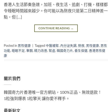
香港人生活節奏急速，加班、夜生活、追劇、打機，樣樣都
令睡眠時間越來越少。你可能以為熬夜只是第二日精神差一
點，但 […]
CONTINUE READING
→
Posted in
男性健康
|
Tagged
中醫補腎
,
內分泌失調
,
熬夜
,
男性健康
,
男性
功能
,
睡眠不足
,
睾酮
,
精力改善
,
腎虛
,
韓國奇力片
,
養生保健
,
香港男性健
康
關於我們
韓國奇力片香港唯一官方網站，100%正品、無效退款！
1粒強到爆表 1粒擎天 讓你愛不釋手。
最新貼文