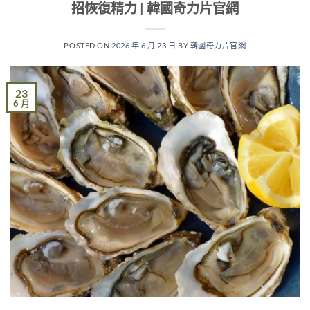
招恢復精力 | 韓國奇力片官網
POSTED ON
2026 年 6 月 23 日
BY
韓國奇力片官網
23
6 月