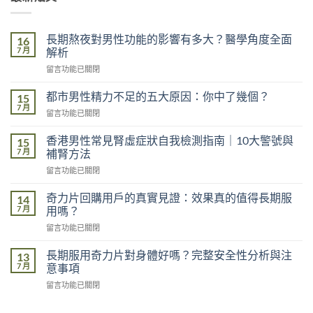
長期熬夜對男性功能的影響有多大？醫學角度全面
16
7 月
解析
在
留言功能已關閉
〈長
期
都市男性精力不足的五大原因：你中了幾個？
15
熬
7 月
在
留言功能已關閉
夜
〈都
對
市
香港男性常見腎虛症狀自我檢測指南｜10大警號與
男
15
男
7 月
性
補腎方法
性
功
在
留言功能已關閉
精
能
〈香
力
的
港
不
奇力片回購用戶的真實見證：效果真的值得長期服
14
影
男
足
7 月
用嗎？
響
性
的
有
在
留言功能已關閉
常
五
多
〈奇
見
大
大？
力
腎
長期服用奇力片對身體好嗎？完整安全性分析與注
13
原
醫
片
虛
7 月
意事項
因：
學
回
症
你
角
在
留言功能已關閉
購
狀
中
度
〈長
用
自
了
全
期
戶
我