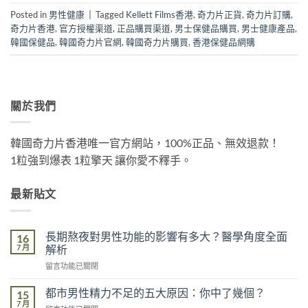
Posted in
男性健康
|
Tagged
Kellett Films香港
,
奇力片正貨
,
奇力片訂購
,
奇力片香港
,
官方授權渠道
,
正品購買渠道
,
男士保健品購買
,
男士健康產品
,
韓國保健品
,
韓國奇力片官網
,
韓國奇力片購買
,
香港保健品網購
關於我們
韓國奇力片香港唯一官方網站，100%正品、無效退款！
1粒強到爆表 1粒擎天 讓你愛不釋手。
最新貼文
長期熬夜對男性功能的影響有多大？醫學角度全面
16
7 月
解析
在
留言功能已關閉
〈長
期
都市男性精力不足的五大原因：你中了幾個？
15
熬
7 月