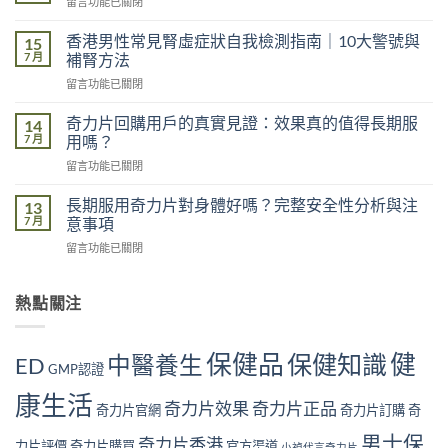
在
留言功能已關閉
夜
〈都
對
市
香港男性常見腎虛症狀自我檢測指南｜10大警號與
男
15
男
7 月
性
補腎方法
性
功
在
留言功能已關閉
精
能
〈香
力
的
港
不
奇力片回購用戶的真實見證：效果真的值得長期服
14
影
男
足
7 月
用嗎？
響
性
的
有
在
留言功能已關閉
常
五
多
〈奇
見
大
大？
力
腎
長期服用奇力片對身體好嗎？完整安全性分析與注
13
原
醫
片
虛
7 月
意事項
因：
學
回
症
你
角
在
留言功能已關閉
購
狀
中
度
〈長
用
自
了
全
期
戶
我
幾
面
服
熱點關注
的
檢
個？〉
解
用
真
測
中
析〉
奇
實
指
中
力
見
南
保健品
健
保健知識
中醫養生
ED
片
GMP認證
證：
｜
對
效
10
康生活
身
果
奇力片效果
奇力片正品
大
奇力片官網
奇力片訂購
奇
體
真
警
好
的
男士保
號
奇力片香港
力片評價
奇力片購買
官方渠道
小禎代言奇力片