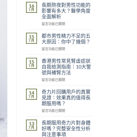
長期熬夜對男性功能的
16
7 月
影響有多大？醫學角度
全面解析
在
留言功能已關閉
〈長
期
都市男性精力不足的五
15
熬
7 月
大原因：你中了幾個？
夜
在
留言功能已關閉
對
〈都
男
市
性
香港男性常見腎虛症狀
15
男
功
7 月
自我檢測指南｜10大警
性
能
號與補腎方法
精
的
在
力
留言功能已關閉
影
〈香
不
響
港
足
奇力片回購用戶的真實
有
14
男
的
多
7 月
見證：效果真的值得長
性
五
大？
期服用嗎？
常
大
醫
在
見
留言功能已關閉
原
學
〈奇
腎
因：
角
力
虛
你
長期服用奇力片對身體
度
13
片
症
中
7 月
全
好嗎？完整安全性分析
回
狀
了
面
與注意事項
購
自
幾