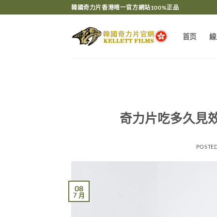
Skip
韓國奇力片香港唯一官方網站100%正品
to
content
首页
線
奇力片吃多久見
POSTE
08
7 月