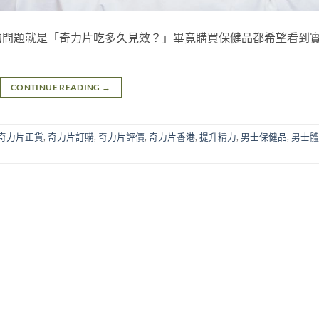
的問題就是「奇力片吃多久見效？」畢竟購買保健品都希望看到
CONTINUE READING
→
奇力片正貨
,
奇力片訂購
,
奇力片評價
,
奇力片香港
,
提升精力
,
男士保健品
,
男士體