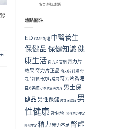
解
在
用
留言功能已關閉
我
個？〉
析〉
〈長
戶
檢
中
中
期
的
實際
測
服
真
熱點關注
指
用
實
南
奇
見
｜
力
證：
10
中醫養生
ED
GMP認證
片
效
大
對
果
警
保健品
健
保健知識
身
真
號
體
的
與
力
康生活
好
值
補
奇力片
奇力片官網
嗎？
得
腎
完
長
方
效果
奇力片正品
奇力片訂購
奇
整
期
法〉
奇力片香港
安
服
中
力片評價
奇力片購買
全
用
男士保
性
官方渠道
嗎？〉
小禎代言奇力片
分
中
男
析
健品
男性保健
男性保健品
與
注
性健康
意
男性功能
男性精力不足
事
腎虛
項〉
精力
精力不足
睡眠不足
中