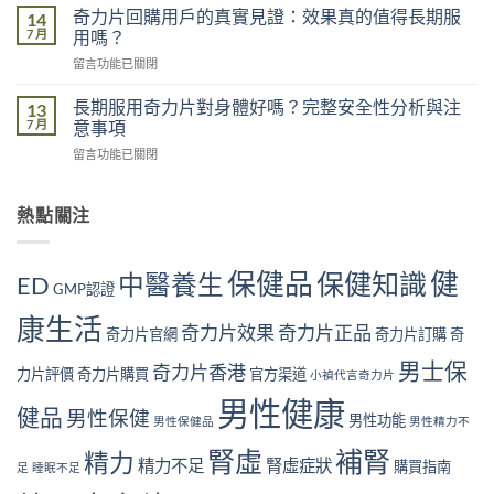
港
不
奇力片回購用戶的真實見證：效果真的值得長期服
14
影
男
足
7 月
用嗎？
響
性
的
有
在
留言功能已關閉
常
五
多
〈奇
見
大
大？
力
腎
長期服用奇力片對身體好嗎？完整安全性分析與注
13
原
醫
片
虛
7 月
意事項
因：
學
回
症
你
角
在
留言功能已關閉
購
狀
中
度
〈長
用
自
了
全
期
戶
我
幾
面
服
熱點關注
的
檢
個？〉
解
用
真
測
中
析〉
奇
實
指
中
力
見
南
保健品
健
保健知識
中醫養生
ED
片
GMP認證
證：
｜
對
效
10
康生活
身
果
奇力片效果
奇力片正品
大
奇力片官網
奇力片訂購
奇
體
真
警
好
的
男士保
號
奇力片香港
力片評價
奇力片購買
官方渠道
小禎代言奇力片
嗎？
值
與
完
得
男性健康
補
健品
男性保健
整
男性功能
長
男性保健品
男性精力不
腎
安
期
方
腎虛
補腎
全
精力
服
法〉
精力不足
腎虛症狀
購買指南
足
睡眠不足
性
用
中
分
嗎？〉