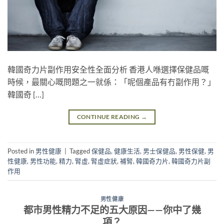
韓國奇力片副作用安全性全面分析 香港人喺選擇保健品嘅
時候，最關心嘅問題之一就係：「呢個產品有冇副作用？」
韓國奇 […]
CONTINUE READING
→
Posted in
男性健康
|
Tagged
保健品
,
健康生活
,
男士保健品
,
男性保健
,
男
性健康
,
男性功能
,
精力
,
腎虛
,
腎虛症狀
,
補腎
,
韓國奇力片
,
韓國奇力片副
作用
男性健康
都市男性精力不足的五大原因——你中了幾
項？