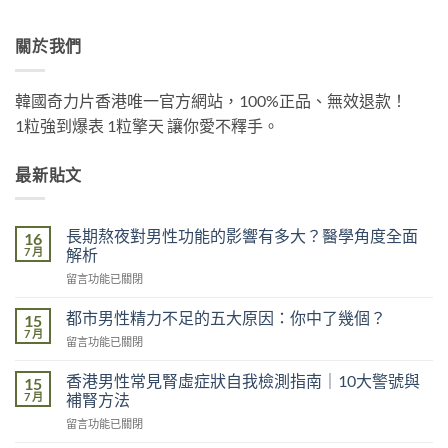
關於我們
韓國奇力片香港唯一官方網站，100%正品、無效退款！
1粒強到爆表 1粒擎天 讓你愛不釋手。
最新貼文
長期熬夜對男性功能的影響有多大？醫學角度全面
16
7 月
解析
在
留言功能已關閉
〈長
期
都市男性精力不足的五大原因：你中了幾個？
15
熬
7 月
在
留言功能已關閉
夜
〈都
對
市
香港男性常見腎虛症狀自我檢測指南｜10大警號與
男
15
男
7 月
性
補腎方法
性
功
在
留言功能已關閉
精
能
〈香
力
的