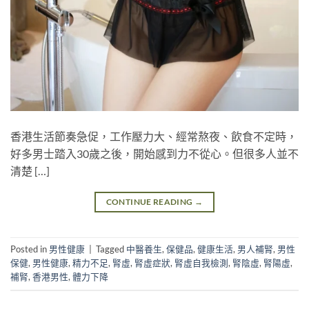
香港生活節奏急促，工作壓力大、經常熬夜、飲食不定時，
好多男士踏入30歲之後，開始感到力不從心。但很多人並不
清楚 […]
CONTINUE READING
→
Posted in
男性健康
|
Tagged
中醫養生
,
保健品
,
健康生活
,
男人補腎
,
男性
保健
,
男性健康
,
精力不足
,
腎虛
,
腎虛症狀
,
腎虛自我檢測
,
腎陰虛
,
腎陽虛
,
補腎
,
香港男性
,
體力下降