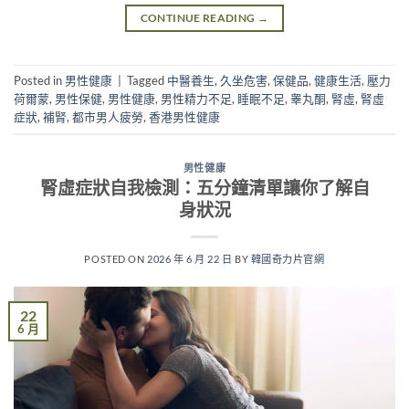
CONTINUE READING
→
Posted in
男性健康
|
Tagged
中醫養生
,
久坐危害
,
保健品
,
健康生活
,
壓力
荷爾蒙
,
男性保健
,
男性健康
,
男性精力不足
,
睡眠不足
,
睾丸酮
,
腎虛
,
腎虛
症狀
,
補腎
,
都市男人疲勞
,
香港男性健康
男性健康
腎虛症狀自我檢測：五分鐘清單讓你了解自
身狀況
POSTED ON
2026 年 6 月 22 日
BY
韓國奇力片官網
22
6 月