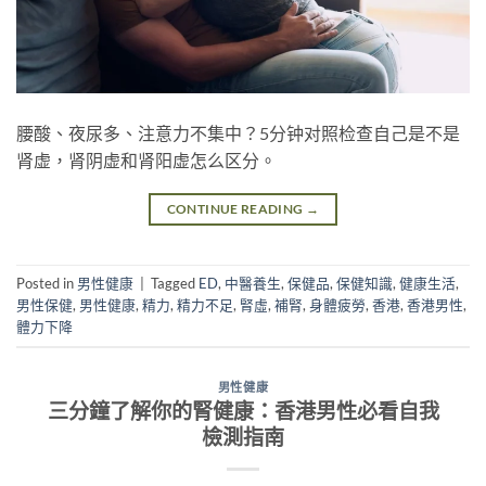
腰酸、夜尿多、注意力不集中？5分钟对照检查自己是不是
肾虚，肾阴虚和肾阳虚怎么区分。
CONTINUE READING
→
Posted in
男性健康
|
Tagged
ED
,
中醫養生
,
保健品
,
保健知識
,
健康生活
,
男性保健
,
男性健康
,
精力
,
精力不足
,
腎虛
,
補腎
,
身體疲勞
,
香港
,
香港男性
,
體力下降
男性健康
三分鐘了解你的腎健康：香港男性必看自我
檢測指南