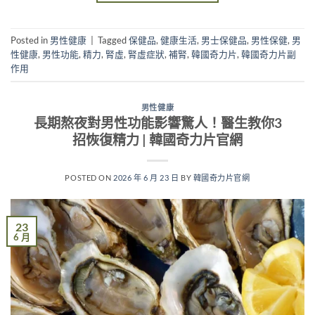
Posted in
男性健康
|
Tagged
保健品
,
健康生活
,
男士保健品
,
男性保健
,
男
性健康
,
男性功能
,
精力
,
腎虛
,
腎虛症狀
,
補腎
,
韓國奇力片
,
韓國奇力片副
作用
男性健康
長期熬夜對男性功能影響驚人！醫生教你3
招恢復精力 | 韓國奇力片官網
POSTED ON
2026 年 6 月 23 日
BY
韓國奇力片官網
23
6 月