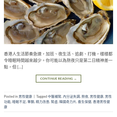
香港人生活節奏急速，加班、夜生活、追劇、打機，樣樣都
令睡眠時間越來越少。你可能以為熬夜只是第二日精神差一
點，但 […]
CONTINUE READING
→
Posted in
男性健康
|
Tagged
中醫補腎
,
內分泌失調
,
熬夜
,
男性健康
,
男性
功能
,
睡眠不足
,
睾酮
,
精力改善
,
腎虛
,
韓國奇力片
,
養生保健
,
香港男性健
康