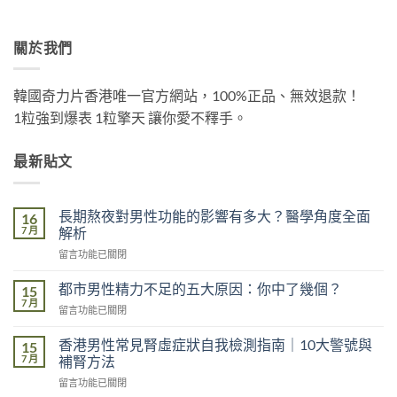
關於我們
韓國奇力片香港唯一官方網站，100%正品、無效退款！
1粒強到爆表 1粒擎天 讓你愛不釋手。
最新貼文
長期熬夜對男性功能的影響有多大？醫學角度全面
16
7 月
解析
在
留言功能已關閉
〈長
期
都市男性精力不足的五大原因：你中了幾個？
15
熬
7 月
在
留言功能已關閉
夜
〈都
對
市
香港男性常見腎虛症狀自我檢測指南｜10大警號與
男
15
男
7 月
性
補腎方法
性
功
在
留言功能已關閉
精
能
〈香