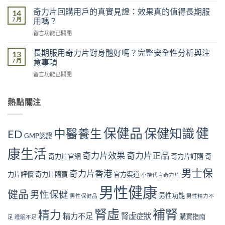
力
的
港
不
奇力片回購用戶的真實見證：效果真的值得長期服
14
影
男
足
7 月
用嗎？
響
性
的
有
在
留言功能已關閉
常
五
多
〈奇
見
大
大？
力
腎
長期服用奇力片對身體好嗎？完整安全性分析與注
13
原
醫
片
虛
7 月
意事項
因：
學
回
症
你
角
在
留言功能已關閉
購
狀
中
度
〈長
用
自
了
全
期
戶
我
幾
面
服
熱點關注
的
檢
個？〉
解
用
真
測
中
析〉
奇
實
指
中
力
見
南
保健品
健
保健知識
中醫養生
ED
片
GMP認證
證：
｜
對
效
10
康生活
身
果
奇力片效果
奇力片正品
大
奇力片官網
奇力片訂購
奇
體
真
警
好
的
男士保
號
奇力片香港
力片評價
奇力片購買
官方渠道
小禎代言奇力片
嗎？
值
與
完
得
男性健康
補
健品
男性保健
整
男性功能
長
男性保健品
男性精力不
腎
安
期
方
腎虛
補腎
全
精力
服
法〉
精力不足
腎虛症狀
購買指南
足
睡眠不足
性
用
中