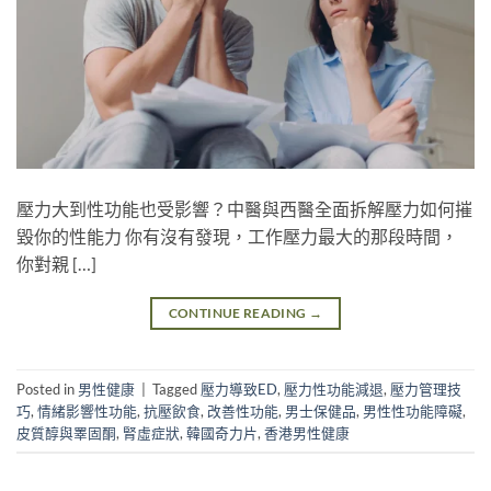
壓力大到性功能也受影響？中醫與西醫全面拆解壓力如何摧
毀你的性能力 你有沒有發現，工作壓力最大的那段時間，
你對親 […]
CONTINUE READING
→
Posted in
男性健康
|
Tagged
壓力導致ED
,
壓力性功能減退
,
壓力管理技
巧
,
情緒影響性功能
,
抗壓飲食
,
改善性功能
,
男士保健品
,
男性性功能障礙
,
皮質醇與睪固酮
,
腎虛症狀
,
韓國奇力片
,
香港男性健康