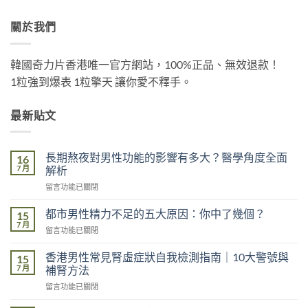
關於我們
韓國奇力片香港唯一官方網站，100%正品、無效退款！
1粒強到爆表 1粒擎天 讓你愛不釋手。
最新貼文
長期熬夜對男性功能的影響有多大？醫學角度全面
16
7 月
解析
在
留言功能已關閉
〈長
期
都市男性精力不足的五大原因：你中了幾個？
15
熬
7 月
在
留言功能已關閉
夜
〈都
對
市
香港男性常見腎虛症狀自我檢測指南｜10大警號與
男
15
男
7 月
性
補腎方法
性
功
在
留言功能已關閉
精
能
〈香
力
的