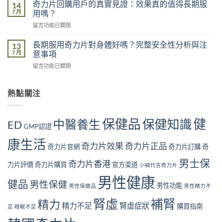
港
不
奇力片回購用戶的真實見證：效果真的值得長期服
14
影
男
足
7 月
用嗎？
響
性
的
有
在
留言功能已關閉
常
五
多
〈奇
見
大
大？
力
腎
長期服用奇力片對身體好嗎？完整安全性分析與注
13
原
醫
片
虛
7 月
意事項
因：
學
回
症
你
角
在
留言功能已關閉
購
狀
中
度
〈長
用
自
了
全
期
戶
我
幾
面
服
熱點關注
的
檢
個？〉
解
用
真
測
中
析〉
奇
實
指
中
力
見
南
保健品
健
保健知識
中醫養生
ED
片
GMP認證
證：
｜
對
效
10
康生活
身
果
奇力片效果
奇力片正品
大
奇力片官網
奇力片訂購
奇
體
真
警
好
的
男士保
號
奇力片香港
力片評價
奇力片購買
官方渠道
小禎代言奇力片
嗎？
值
與
完
得
男性健康
補
健品
男性保健
整
男性功能
長
男性保健品
男性精力不
腎
安
期
方
腎虛
補腎
全
精力
服
法〉
精力不足
腎虛症狀
購買指南
足
睡眠不足
性
用
中
分
嗎？〉