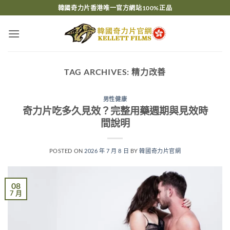
Skip
韓國奇力片香港唯一官方網站100%正品
to
content
TAG ARCHIVES:
精力改善
男性健康
奇力片吃多久見效？完整用藥週期與見效時
間說明
POSTED ON
2026 年 7 月 8 日
BY
韓國奇力片官網
08
7 月