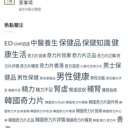
片
虛
7 月
意事項
因：
學
回
症
你
角
在
留言功能已關閉
購
狀
中
度
〈長
用
自
了
全
期
戶
我
幾
面
服
熱點關注
的
檢
個？〉
解
用
真
測
中
析〉
奇
實
指
中
力
見
南
保健品
健
保健知識
中醫養生
ED
片
GMP認證
證：
｜
對
效
10
康生活
身
果
奇力片效果
奇力片正品
大
奇力片官網
奇力片訂購
奇
體
真
警
好
的
男士保
號
奇力片香港
力片評價
奇力片購買
官方渠道
小禎代言奇力片
嗎？
值
與
完
得
男性健康
補
健品
男性保健
整
男性功能
長
男性保健品
男性精力不
腎
安
期
方
腎虛
補腎
全
精力
服
法〉
精力不足
腎虛症狀
購買指南
足
睡眠不足
性
用
中
分
嗎？〉
韓國奇力片
析
韓國奇力片副作用
中
韓國奇力片ptt
韓國奇力片價格
韓
與
韓國奇力片官網
注
國奇力片台灣官網
韓國奇力片吃法
韓國奇力片哪買
韓國奇力片心
意
香
韓國奇力片評價
韓國奇力片正品
韓國奇力片購買
得
韓國 進口 奇力片
事
項〉