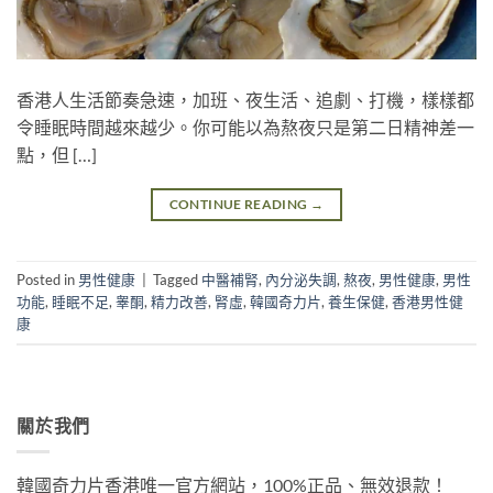
香港人生活節奏急速，加班、夜生活、追劇、打機，樣樣都
令睡眠時間越來越少。你可能以為熬夜只是第二日精神差一
點，但 […]
CONTINUE READING
→
Posted in
男性健康
|
Tagged
中醫補腎
,
內分泌失調
,
熬夜
,
男性健康
,
男性
功能
,
睡眠不足
,
睾酮
,
精力改善
,
腎虛
,
韓國奇力片
,
養生保健
,
香港男性健
康
關於我們
韓國奇力片香港唯一官方網站，100%正品、無效退款！