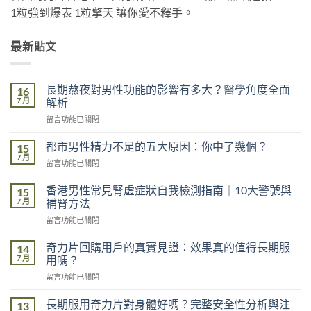
1粒強到爆表 1粒擎天 讓你愛不釋手。
最新貼文
長期熬夜對男性功能的影響有多大？醫學角度全面
16
7 月
解析
在
留言功能已關閉
〈長
期
都市男性精力不足的五大原因：你中了幾個？
15
熬
7 月
在
留言功能已關閉
夜
〈都
對
市
香港男性常見腎虛症狀自我檢測指南｜10大警號與
男
15
男
7 月
性
補腎方法
性
功
在
留言功能已關閉
精
能
〈香
力
的
港
不
奇力片回購用戶的真實見證：效果真的值得長期服
14
影
男
足
7 月
用嗎？
響
性
的
有
在
留言功能已關閉
常
五
多
〈奇
見
大
大？
力
腎
長期服用奇力片對身體好嗎？完整安全性分析與注
13
原
醫