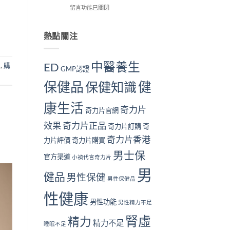
解
在
用
留言功能已關閉
我
個？〉
析〉
〈長
戶
檢
中
中
期
的
測
服
真
熱點關注
指
用
實
南
奇
見
｜
力
證：
10
中醫養生
ED
買
,
購
GMP認證
片
效
大
對
果
警
保健品
健
保健知識
身
真
號
體
的
與
康生活
好
值
補
奇力片
奇力片官網
嗎？
得
腎
完
長
方
效果
奇力片正品
奇力片訂購
奇
整
期
法〉
奇力片香港
安
服
中
力片評價
奇力片購買
全
用
男士保
性
官方渠道
嗎？〉
小禎代言奇力片
分
中
男
析
健品
男性保健
男性保健品
與
注
性健康
意
男性功能
男性精力不足
事
腎虛
項〉
精力
精力不足
睡眠不足
中