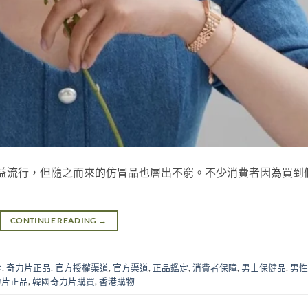
lms）日益流行，但隨之而來的仿冒品也層出不窮。不少消費者因為買到
CONTINUE READING
→
全
,
奇力片正品
,
官方授權渠道
,
官方渠道
,
正品鑑定
,
消費者保障
,
男士保健品
,
男性
力片正品
,
韓國奇力片購買
,
香港購物