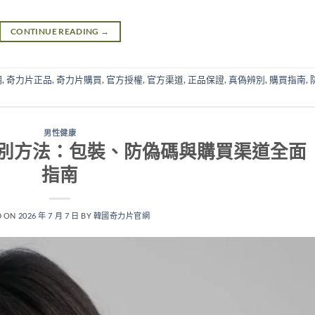
CONTINUE READING
→
網
,
奇力片正品
,
奇力片購買
,
官方授權
,
官方渠道
,
正品保證
,
真偽辨別
,
購買指南
,
男性健康
別方法：包裝、防偽碼與購買渠道全面
指南
D ON
2026 年 7 月 7 日
BY
韓國奇力片官網