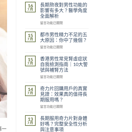
長期熬夜對男性功能的
16
7 月
影響有多大？醫學角度
全面解析
在
留言功能已關閉
〈長
期
都市男性精力不足的五
15
熬
7 月
大原因：你中了幾個？
夜
在
留言功能已關閉
對
〈都
男
市
性
香港男性常見腎虛症狀
15
男
功
7 月
自我檢測指南｜10大警
性
能
號與補腎方法
精
的
在
力
留言功能已關閉
影
〈香
不
響
港
足
奇力片回購用戶的真實
有
14
男
的
多
7 月
見證：效果真的值得長
性
五
大？
期服用嗎？
常
大
醫
在
見
留言功能已關閉
原
學
〈奇
腎
因：
角
力
虛
你
長期服用奇力片對身體
度
13
片
症
中
7 月
全
好嗎？完整安全性分析
回
狀
了
第一
面
與注意事項
購
自
幾