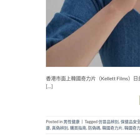
香港市面上韓國奇力片（Kellett Fi
[…]
Posted in
男性健康
|
Tagged
仿冒品辨別
,
保健品安
康
,
真偽辨別
,
購買指南
,
防偽碼
,
韓國奇力片
,
韓國奇