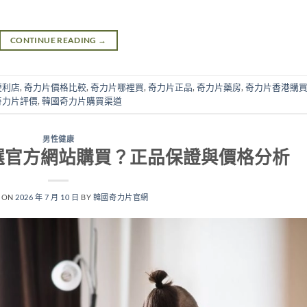
CONTINUE READING
→
便利店
,
奇力片價格比較
,
奇力片哪裡買
,
奇力片正品
,
奇力片藥房
,
奇力片香港購
奇力片評價
,
韓國奇力片購買渠道
男性健康
選官方網站購買？正品保證與價格分析
 ON
2026 年 7 月 10 日
BY
韓國奇力片官網