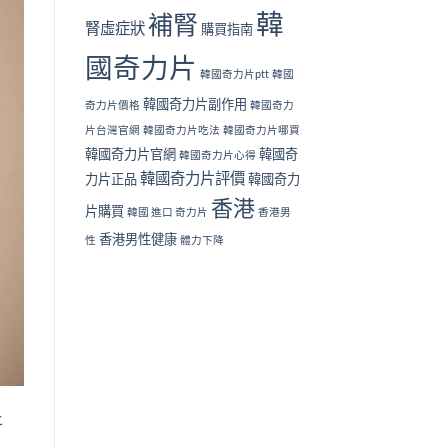
韓
補腎
腎虛症狀
購買指南
國奇力片
韓國奇力片ptt
韓國
韓國奇力片副作用
奇力片價格
韓國奇力
片台灣官網
韓國奇力片吃法
韓國奇力片哪買
韓國奇力片官網
韓國奇
韓國奇力片心得
韓國奇力片評價
力片正品
韓國奇力
香港
片購買
韓國 進口 奇力片
香港男
香港男性健康
性
體力下降
平