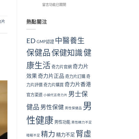
解
在
用
留言功能已關閉
我
個？〉
析〉
〈長
戶
檢
中
中
期
的
測
服
真
力片
熱點關注
指
用
實
南
奇
見
｜
力
證：
10
中醫養生
ED
GMP認證
片
效
大
對
果
警
保健品
健
保健知識
身
真
號
體
的
與
康生活
好
值
補
奇力片
奇力片官網
嗎？
得
腎
完
長
方
效果
奇力片正品
奇力片訂購
奇
整
期
法〉
奇力片香港
安
服
中
力片評價
奇力片購買
全
用
男士保
性
官方渠道
嗎？〉
小禎代言奇力片
分
中
男
析
健品
男性保健
男性保健品
與
注
性健康
意
男性功能
男性精力不足
事
腎虛
項〉
精力
精力不足
睡眠不足
中