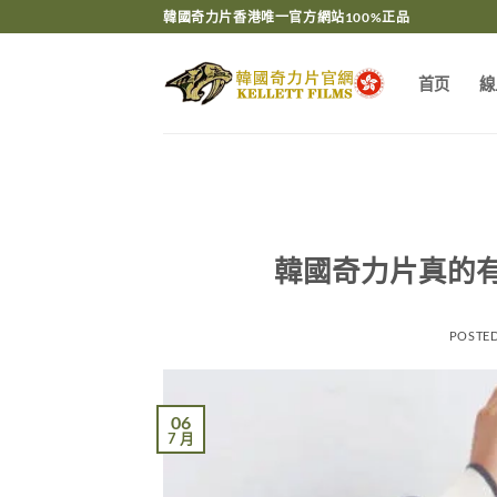
Skip
韓國奇力片香港唯一官方網站100%正品
to
content
首页
線
韓國奇力片真的
POSTE
06
7 月