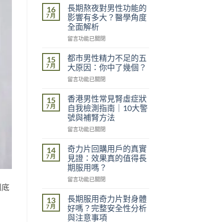
長期熬夜對男性功能的
16
7 月
影響有多大？醫學角度
全面解析
在
留言功能已關閉
〈長
期
都市男性精力不足的五
15
熬
7 月
大原因：你中了幾個？
夜
在
留言功能已關閉
對
〈都
男
市
性
香港男性常見腎虛症狀
15
男
功
7 月
自我檢測指南｜10大警
性
能
號與補腎方法
精
的
在
力
留言功能已關閉
影
〈香
不
響
港
足
奇力片回購用戶的真實
有
14
男
的
多
7 月
見證：效果真的值得長
性
五
大？
期服用嗎？
常
大
醫
在
見
留言功能已關閉
原
學
到底
〈奇
腎
因：
角
力
虛
你
長期服用奇力片對身體
度
13
片
症
中
7 月
全
好嗎？完整安全性分析
回
狀
了
面
與注意事項
購
自
幾