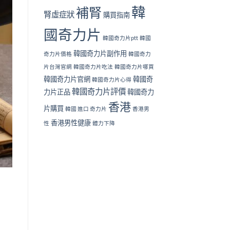
韓
補腎
腎虛症狀
購買指南
國奇力片
韓國奇力片ptt
韓國
韓國奇力片副作用
奇力片價格
韓國奇力
片台灣官網
韓國奇力片吃法
韓國奇力片哪買
韓國奇力片官網
韓國奇
韓國奇力片心得
韓國奇力片評價
力片正品
韓國奇力
香港
片購買
韓國 進口 奇力片
香港男
香港男性健康
性
體力下降