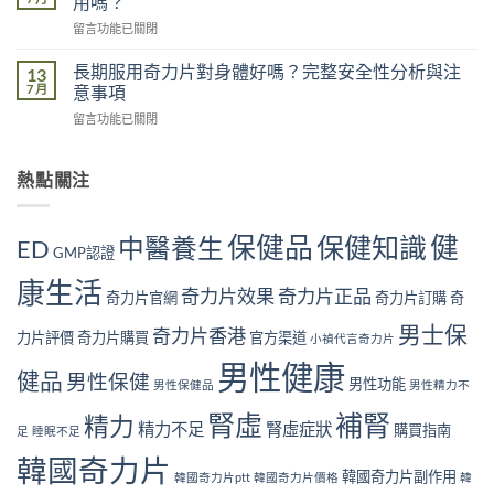
用嗎？
響
性
的
有
在
留言功能已關閉
常
五
多
〈奇
見
大
大？
力
腎
長期服用奇力片對身體好嗎？完整安全性分析與注
13
原
醫
片
虛
7 月
意事項
因：
學
回
症
你
角
在
留言功能已關閉
購
狀
中
度
〈長
用
自
了
全
期
戶
我
幾
面
服
熱點關注
的
檢
個？〉
解
用
真
測
中
析〉
奇
實
指
中
力
見
南
保健品
健
保健知識
中醫養生
ED
片
GMP認證
證：
｜
對
效
10
康生活
身
果
奇力片效果
奇力片正品
大
奇力片官網
奇力片訂購
奇
體
真
警
好
的
男士保
號
奇力片香港
力片評價
奇力片購買
官方渠道
小禎代言奇力片
嗎？
值
與
完
得
男性健康
補
健品
男性保健
整
男性功能
長
男性保健品
男性精力不
腎
安
期
方
腎虛
補腎
全
精力
服
法〉
精力不足
腎虛症狀
購買指南
足
睡眠不足
性
用
中
分
嗎？〉
韓國奇力片
析
韓國奇力片副作用
中
韓國奇力片ptt
韓國奇力片價格
韓
與