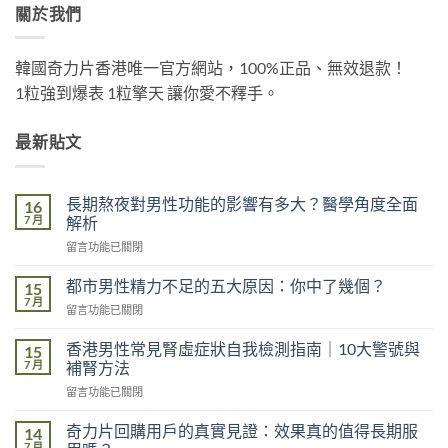
關於我們
韓國奇力片香港唯一官方網站，100%正品、無效退款！
1粒強到爆表 1粒擎天 讓你愛不釋手。
最新貼文
長期熬夜對男性功能的影響有多大？醫學角度全面
16
7 月
解析
在
留言功能已關閉
〈長
期
都市男性精力不足的五大原因：你中了幾個？
15
熬
7 月
在
留言功能已關閉
夜
〈都
對
市
香港男性常見腎虛症狀自我檢測指南｜10大警號與
男
15
男
7 月
性
補腎方法
性
功
在
留言功能已關閉
精
能
〈香
力
的
港
不
奇力片回購用戶的真實見證：效果真的值得長期服
14
影
男
足
7 月