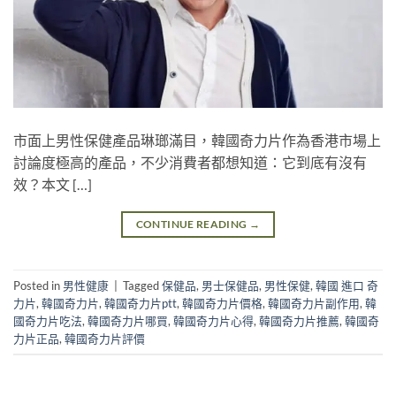
市面上男性保健產品琳瑯滿目，韓國奇力片作為香港市場上
討論度極高的產品，不少消費者都想知道：它到底有沒有
效？本文 […]
CONTINUE READING
→
Posted in
男性健康
|
Tagged
保健品
,
男士保健品
,
男性保健
,
韓國 進口 奇
力片
,
韓國奇力片
,
韓國奇力片ptt
,
韓國奇力片價格
,
韓國奇力片副作用
,
韓
國奇力片吃法
,
韓國奇力片哪買
,
韓國奇力片心得
,
韓國奇力片推薦
,
韓國奇
力片正品
,
韓國奇力片評價