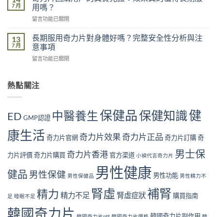
男
足
7 月
用嗎？
響
性
的
有
在
留言功能已關閉
常
五
多
〈奇
見
大
大？
力
腎
長期服用奇力片對身體好嗎？完整安全性分析與注
13
原
醫
片
虛
7 月
意事項
因：
學
回
症
你
角
在
留言功能已關閉
購
狀
中
度
〈長
用
自
了
全
期
戶
我
幾
面
服
熱點關注
的
檢
個？〉
解
用
真
測
中
析〉
奇
實
指
中
力
見
南
保健品
健
保健知識
中醫養生
ED
片
GMP認證
證：
｜
對
效
10
康生活
身
果
奇力片效果
奇力片正品
大
奇力片官網
奇力片訂購
奇
體
真
警
好
的
男士保
號
奇力片香港
力片評價
奇力片購買
官方渠道
小禎代言奇力片
嗎？
值
與
完
得
男性健康
補
健品
男性保健
整
男性功能
長
男性保健品
男性精力不
腎
安
期
方
腎虛
補腎
全
精力
服
法〉
精力不足
腎虛症狀
購買指南
足
睡眠不足
性
用
中
分
嗎？〉
韓國奇力片
析
韓國奇力片副作用
中
韓國奇力片ptt
韓國奇力片價格
韓