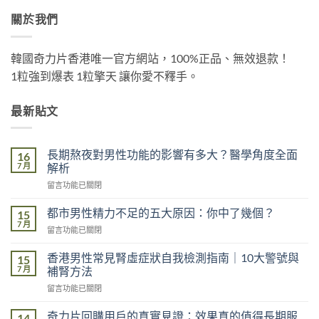
關於我們
韓國奇力片香港唯一官方網站，100%正品、無效退款！
1粒強到爆表 1粒擎天 讓你愛不釋手。
最新貼文
長期熬夜對男性功能的影響有多大？醫學角度全面
16
7 月
解析
在
留言功能已關閉
〈長
期
都市男性精力不足的五大原因：你中了幾個？
15
熬
7 月
在
留言功能已關閉
夜
〈都
對
市
香港男性常見腎虛症狀自我檢測指南｜10大警號與
男
15
男
7 月
性
補腎方法
性
功
在
留言功能已關閉
精
能
〈香
力
的
港
不
奇力片回購用戶的真實見證：效果真的值得長期服
14
影