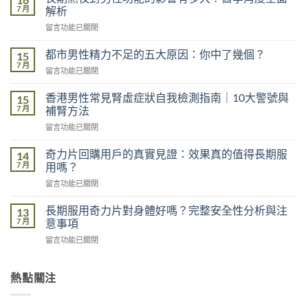
7 月
解析
在
留言功能已關閉
〈長
期
都市男性精力不足的五大原因：你中了幾個？
15
熬
7 月
在
留言功能已關閉
夜
〈都
對
市
香港男性常見腎虛症狀自我檢測指南｜10大警號與
男
15
男
7 月
性
補腎方法
性
功
在
留言功能已關閉
精
能
〈香
力
的
港
不
奇力片回購用戶的真實見證：效果真的值得長期服
14
影
男
足
7 月
用嗎？
響
性
的
有
在
留言功能已關閉
常
五
多
〈奇
見
大
大？
力
腎
長期服用奇力片對身體好嗎？完整安全性分析與注
13
原
醫
片
虛
7 月
意事項
因：
學
回
症
你
角
在
留言功能已關閉
購
狀
中
度
〈長
用
自
了
全
期
戶
我
幾
面
服
熱點關注
的
檢
個？〉
解
用
真
測
中
析〉
奇
實
指
中