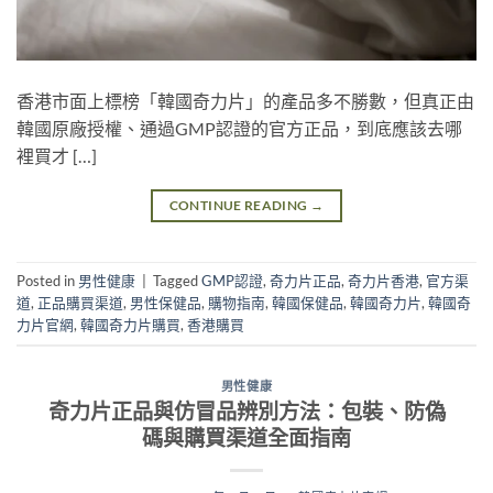
香港市面上標榜「韓國奇力片」的產品多不勝數，但真正由
韓國原廠授權、通過GMP認證的官方正品，到底應該去哪
裡買才 […]
CONTINUE READING
→
Posted in
男性健康
|
Tagged
GMP認證
,
奇力片正品
,
奇力片香港
,
官方渠
道
,
正品購買渠道
,
男性保健品
,
購物指南
,
韓國保健品
,
韓國奇力片
,
韓國奇
力片官網
,
韓國奇力片購買
,
香港購買
男性健康
奇力片正品與仿冒品辨別方法：包裝、防偽
碼與購買渠道全面指南