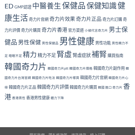
力
見
南
保健品
健
保健知識
中醫養生
ED
片
GMP認證
證：
｜
對
效
10
康生活
身
果
奇力片效果
奇力片正品
大
奇力片官網
奇力片訂購
奇
體
真
警
好
的
男士保
號
奇力片香港
力片評價
奇力片購買
官方渠道
小禎代言奇力片
嗎？
值
與
完
得
男性健康
補
健品
男性保健
整
男性功能
長
男性保健品
男性精力不
腎
安
期
方
腎虛
補腎
全
精力
服
法〉
精力不足
腎虛症狀
購買指南
足
睡眠不足
性
用
中
分
嗎？〉
韓國奇力片
析
韓國奇力片副作用
中
韓國奇力片ptt
韓國奇力片價格
韓
與
韓國奇力片官網
注
國奇力片台灣官網
韓國奇力片吃法
韓國奇力片哪買
韓國奇力片心
意
香
韓國奇力片評價
韓國奇力片正品
韓國奇力片購買
得
韓國 進口 奇力片
事
項〉
港
香港男性健康
香港男性
體力下降
中