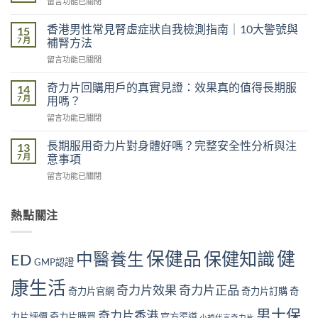
在
留言功能已關閉
夜
〈都
對
市
香港男性常見腎虛症狀自我檢測指南｜10大警號與
男
15
男
7 月
性
補腎方法
性
功
在
留言功能已關閉
精
能
〈香
力
的
港
不
奇力片回購用戶的真實見證：效果真的值得長期服
14
影
男
足
7 月
用嗎？
響
性
的
有
在
留言功能已關閉
常
五
多
〈奇
見
大
大？
力
腎
長期服用奇力片對身體好嗎？完整安全性分析與注
13
原
醫
片
虛
7 月
意事項
因：
學
回
症
你
角
在
留言功能已關閉
購
狀
中
度
〈長
用
自
了
全
期
戶
我
幾
面
服
熱點關注
的
檢
個？〉
解
用
真
測
中
析〉
奇
實
指
中
力
見
南
保健品
健
保健知識
中醫養生
ED
片
GMP認證
證：
｜
對
效
10
康生活
身
果
奇力片效果
奇力片正品
大
奇力片官網
奇力片訂購
奇
體
真
警
好
的
男士保
號
奇力片香港
力片評價
奇力片購買
官方渠道
小禎代言奇力片