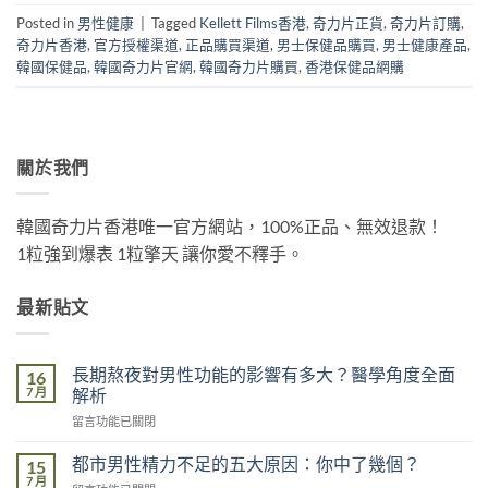
Posted in
男性健康
|
Tagged
Kellett Films香港
,
奇力片正貨
,
奇力片訂購
,
奇力片香港
,
官方授權渠道
,
正品購買渠道
,
男士保健品購買
,
男士健康產品
,
韓國保健品
,
韓國奇力片官網
,
韓國奇力片購買
,
香港保健品網購
關於我們
韓國奇力片香港唯一官方網站，100%正品、無效退款！
1粒強到爆表 1粒擎天 讓你愛不釋手。
最新貼文
長期熬夜對男性功能的影響有多大？醫學角度全面
16
7 月
解析
在
留言功能已關閉
〈長
期
都市男性精力不足的五大原因：你中了幾個？
15
熬
7 月