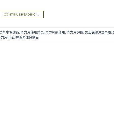
CONTINUE READING
→
然草本保健品
,
奇力片使用禁忌
,
奇力片副作用
,
奇力片評價
,
男士保健注意事項
,
奇力片用法
,
香港男性保健品