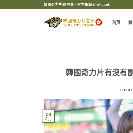
Skip
韓國奇力片香港唯一官方網站100%正品
to
content
首页
線
韓國奇力片有沒有
POSTE
08
7 月