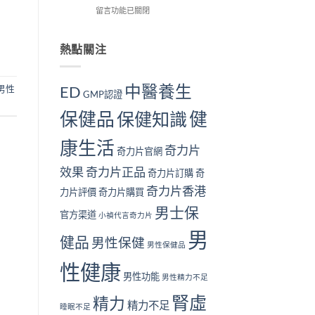
解
在
用
留言功能已關閉
我
個？〉
析〉
〈長
戶
檢
中
中
期
的
測
服
真
熱點關注
指
用
實
南
奇
見
｜
力
證：
10
中醫養生
ED
男性
GMP認證
片
效
大
對
果
警
保健品
健
保健知識
身
真
號
體
的
與
康生活
好
值
補
奇力片
奇力片官網
嗎？
得
腎
完
長
方
效果
奇力片正品
奇力片訂購
奇
整
期
法〉
奇力片香港
安
服
中
力片評價
奇力片購買
全
用
男士保
性
官方渠道
嗎？〉
小禎代言奇力片
分
中
男
析
健品
男性保健
男性保健品
與
注
性健康
意
男性功能
男性精力不足
事
腎虛
項〉
精力
精力不足
睡眠不足
中