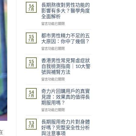
長期熬夜對男性功能的
16
7 月
影響有多大？醫學角度
全面解析
在
留言功能已關閉
〈長
期
都市男性精力不足的五
15
熬
7 月
大原因：你中了幾個？
夜
在
留言功能已關閉
對
〈都
男
市
性
香港男性常見腎虛症狀
15
男
功
7 月
自我檢測指南｜10大警
性
能
號與補腎方法
精
的
在
力
留言功能已關閉
影
〈香
不
響
港
足
奇力片回購用戶的真實
有
14
男
的
多
7 月
見證：效果真的值得長
性
五
大？
期服用嗎？
常
大
醫
在
見
留言功能已關閉
原
學
〈奇
腎
因：
角
力
虛
你
長期服用奇力片對身體
度
13
片
症
中
7 月
全
好嗎？完整安全性分析
回
狀
了
在
面
與注意事項
購
自
幾