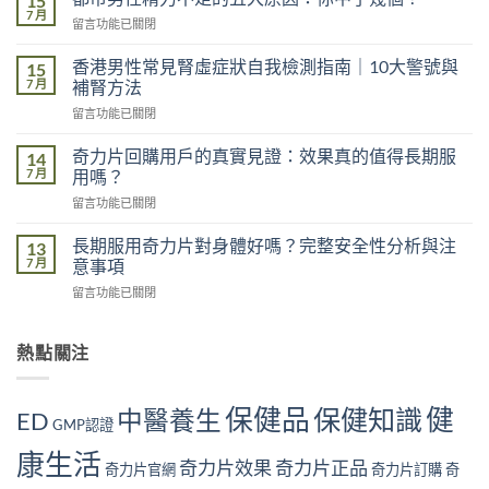
15
熬
7 月
在
留言功能已關閉
夜
〈都
對
市
香港男性常見腎虛症狀自我檢測指南｜10大警號與
男
15
男
7 月
性
補腎方法
性
功
在
留言功能已關閉
精
能
〈香
力
的
港
不
奇力片回購用戶的真實見證：效果真的值得長期服
14
影
男
足
7 月
用嗎？
響
性
的
有
在
留言功能已關閉
常
五
多
〈奇
見
大
大？
力
腎
長期服用奇力片對身體好嗎？完整安全性分析與注
13
原
醫
片
虛
7 月
意事項
因：
學
回
症
你
角
在
留言功能已關閉
購
狀
中
度
〈長
用
自
了
全
期
戶
我
幾
面
服
熱點關注
的
檢
個？〉
解
用
真
測
中
析〉
奇
實
指
中
力
見
南
保健品
健
保健知識
中醫養生
ED
片
GMP認證
證：
｜
對
效
10
康生活
身
果
奇力片效果
奇力片正品
大
奇力片官網
奇力片訂購
奇
體
真
警