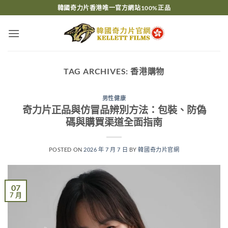
Skip
韓國奇力片香港唯一官方網站100%正品
to
content
TAG ARCHIVES:
香港購物
男性健康
奇力片正品與仿冒品辨別方法：包裝、防偽
碼與購買渠道全面指南
POSTED ON
2026 年 7 月 7 日
BY
韓國奇力片官網
07
7 月