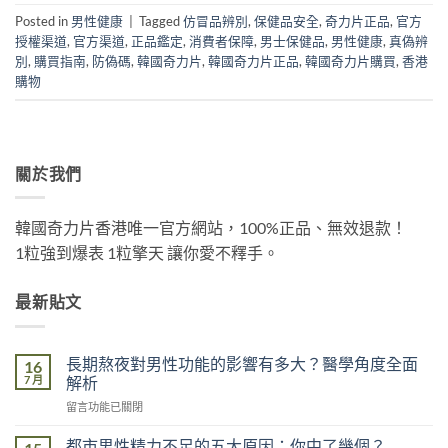
Posted in
男性健康
|
Tagged
仿冒品辨別
,
保健品安全
,
奇力片正品
,
官方
授權渠道
,
官方渠道
,
正品鑑定
,
消費者保障
,
男士保健品
,
男性健康
,
真偽辨
別
,
購買指南
,
防偽碼
,
韓國奇力片
,
韓國奇力片正品
,
韓國奇力片購買
,
香港
購物
關於我們
韓國奇力片香港唯一官方網站，100%正品、無效退款！
1粒強到爆表 1粒擎天 讓你愛不釋手。
最新貼文
長期熬夜對男性功能的影響有多大？醫學角度全面
16
7 月
解析
在
留言功能已關閉
〈長
期
都市男性精力不足的五大原因：你中了幾個？