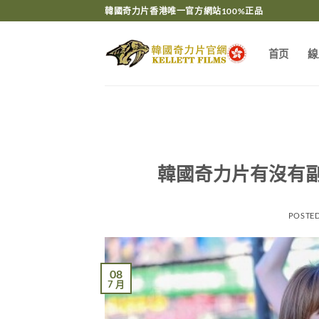
Skip
韓國奇力片香港唯一官方網站100%正品
to
content
首页
線
韓國奇力片有沒有
POSTE
08
7 月