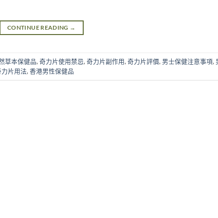
CONTINUE READING
→
然草本保健品
,
奇力片使用禁忌
,
奇力片副作用
,
奇力片評價
,
男士保健注意事項
,
奇力片用法
,
香港男性保健品