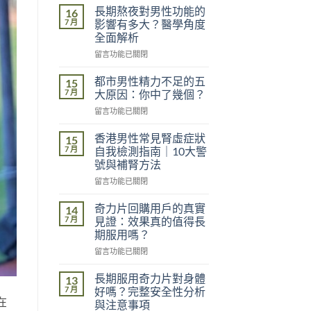
長期熬夜對男性功能的
16
7 月
影響有多大？醫學角度
全面解析
在
留言功能已關閉
〈長
期
都市男性精力不足的五
15
熬
7 月
大原因：你中了幾個？
夜
在
留言功能已關閉
對
〈都
男
市
性
香港男性常見腎虛症狀
15
男
功
7 月
自我檢測指南｜10大警
性
能
號與補腎方法
精
的
在
力
留言功能已關閉
影
〈香
不
響
港
足
奇力片回購用戶的真實
有
14
男
的
多
7 月
見證：效果真的值得長
性
五
大？
期服用嗎？
常
大
醫
在
見
留言功能已關閉
原
學
〈奇
腎
因：
角
力
虛
你
長期服用奇力片對身體
度
13
片
症
中
7 月
全
好嗎？完整安全性分析
回
狀
了
在
面
與注意事項
購
自
幾