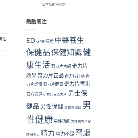
解
在
用
留言功能已關閉
我
個？〉
析〉
〈長
戶
檢
中
中
期
的
測
服
真
熱點關注
指
用
實
南
奇
見
｜
力
證：
10
中醫養生
ED
男性
GMP認證
片
效
大
對
果
警
保健品
健
保健知識
身
真
號
體
的
與
康生活
好
值
補
奇力片
奇力片官網
嗎？
得
腎
完
長
方
效果
奇力片正品
奇力片訂購
奇
整
期
法〉
奇力片香港
安
服
中
力片評價
奇力片購買
全
用
男士保
性
官方渠道
嗎？〉
小禎代言奇力片
分
中
男
析
健品
男性保健
男性保健品
與
注
性健康
意
男性功能
男性精力不足
事
腎虛
項〉
精力
精力不足
睡眠不足
中