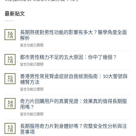
最新貼文
長期熬夜對男性功能的影響有多大？醫學角度全面
16
7 月
解析
在
留言功能已關閉
〈長
期
都市男性精力不足的五大原因：你中了幾個？
15
熬
7 月
在
留言功能已關閉
夜
〈都
對
市
香港男性常見腎虛症狀自我檢測指南｜10大警號與
男
15
男
7 月
性
補腎方法
性
功
在
留言功能已關閉
精
能
〈香
力
的
港
不
奇力片回購用戶的真實見證：效果真的值得長期服
14
影
男
足
7 月
用嗎？
響
性
的
有
在
留言功能已關閉
常
五
多
〈奇
見
大
大？
力
腎
長期服用奇力片對身體好嗎？完整安全性分析與注
13
原
醫
片
虛
7 月
意事項
因：
學
回
症