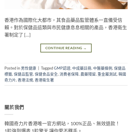
香港作為國際化大都市，其食品藥品監管體系一直備受信
賴。對於保健品這類與市民健康息息相關的產品，香港衛生
署制定了 […]
CONTINUE READING
→
Posted in
男性健康
|
Tagged
GMP認證
,
中成藥註冊
,
中醫藥條例
,
保健品
標籤
,
保健品監管
,
保健食品安全
,
消費者保障
,
農藥殘留
,
重金屬測試
,
韓國
奇力片
,
香港法規
,
香港衛生署
關於我們
韓國奇力片香港唯一官方網站，100%正品、無效退款！
1粒強到爆表 1粒擎天 讓你愛不釋手。