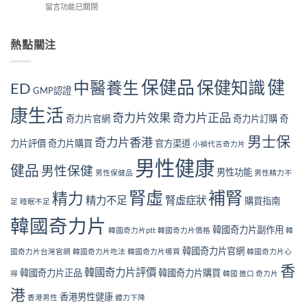
你
角
在
留言功能已關閉
購
狀
中
度
〈長
用
自
了
全
期
戶
我
幾
面
服
熱點關注
的
檢
個？〉
解
用
真
測
中
析〉
奇
實
指
中
力
見
南
保健品
健
保健知識
中醫養生
ED
片
GMP認證
證：
｜
對
效
10
康生活
身
果
奇力片效果
奇力片正品
大
奇力片官網
奇力片訂購
奇
體
真
警
好
的
男士保
號
奇力片香港
力片評價
奇力片購買
官方渠道
小禎代言奇力片
嗎？
值
與
完
得
男性健康
補
健品
男性保健
整
男性功能
長
男性保健品
男性精力不
腎
安
期
方
腎虛
補腎
全
精力
服
法〉
精力不足
腎虛症狀
購買指南
足
睡眠不足
性
用
中
分
嗎？〉
韓國奇力片
析
韓國奇力片副作用
中
韓國奇力片ptt
韓國奇力片價格
韓
與
韓國奇力片官網
注
國奇力片台灣官網
韓國奇力片吃法
韓國奇力片哪買
韓國奇力片心
意
香
韓國奇力片評價
韓國奇力片正品
韓國奇力片購買
得
韓國 進口 奇力片
事
項〉
港
香港男性健康
香港男性
體力下降
中