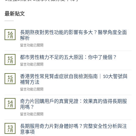
最新貼文
長期熬夜對男性功能的影響有多大？醫學角度全面
16
7 月
解析
在
留言功能已關閉
〈長
期
都市男性精力不足的五大原因：你中了幾個？
15
熬
7 月
在
留言功能已關閉
夜
〈都
對
市
香港男性常見腎虛症狀自我檢測指南｜10大警號與
男
15
男
7 月
性
補腎方法
性
功
在
留言功能已關閉
精
能
〈香
力
的
港
不
奇力片回購用戶的真實見證：效果真的值得長期服
14
影
男
足
7 月
用嗎？
響
性
的
有
在
留言功能已關閉
常
五
多
〈奇
見
大
大？
力
腎
長期服用奇力片對身體好嗎？完整安全性分析與注
13
原
醫
片
虛
7 月
意事項
因：
學
回
症