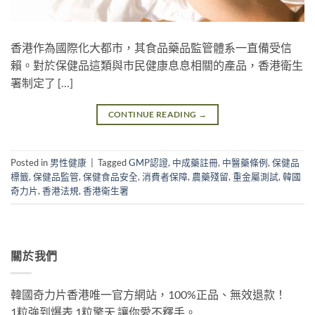
香港作為國際化大都市，其食品藥品監管體系一直備受信
賴。對於保健品這類與市民健康息息相關的產品，香港衛生
署制定了 […]
CONTINUE READING
→
Posted in
男性健康
|
Tagged
GMP認證
,
中成藥註冊
,
中醫藥條例
,
保健品
標籤
,
保健品監管
,
保健食品安全
,
消費者保障
,
農藥殘留
,
重金屬測試
,
韓國
奇力片
,
香港法規
,
香港衛生署
關於我們
韓國奇力片香港唯一官方網站，100%正品、無效退款！
1粒強到爆表 1粒擎天 讓你愛不釋手。