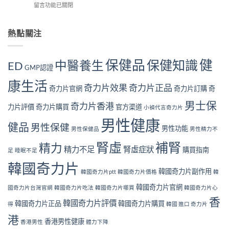
你
角
在
留言功能已關閉
購
狀
中
度
〈長
用
自
了
全
期
戶
我
幾
面
服
熱點關注
的
檢
個？〉
解
用
真
測
中
析〉
奇
實
指
中
力
見
南
保健品
健
保健知識
中醫養生
ED
片
GMP認證
證：
｜
對
效
10
康生活
身
果
奇力片效果
奇力片正品
大
奇力片官網
奇力片訂購
奇
體
真
警
好
的
男士保
號
奇力片香港
力片評價
奇力片購買
官方渠道
小禎代言奇力片
嗎？
值
與
完
得
男性健康
補
健品
男性保健
整
男性功能
長
男性保健品
男性精力不
腎
安
期
方
腎虛
補腎
全
精力
服
法〉
精力不足
腎虛症狀
購買指南
足
睡眠不足
性
用
中
分
嗎？〉
韓國奇力片
析
韓國奇力片副作用
中
韓國奇力片ptt
韓國奇力片價格
韓
與
韓國奇力片官網
注
國奇力片台灣官網
韓國奇力片吃法
韓國奇力片哪買
韓國奇力片心
意
香
韓國奇力片評價
韓國奇力片正品
韓國奇力片購買
得
韓國 進口 奇力片
事
項〉
港
香港男性健康
香港男性
體力下降
中