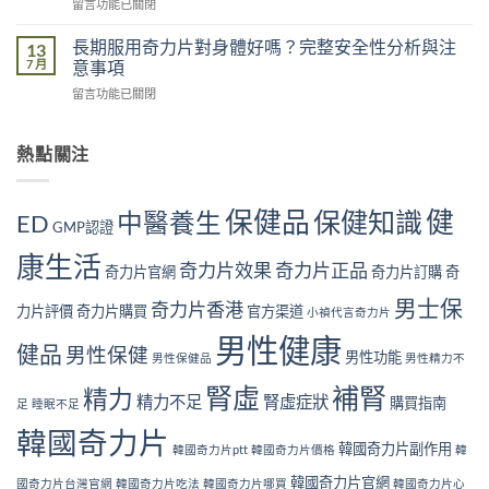
在
留言功能已關閉
常
五
多
〈奇
見
大
大？
力
腎
長期服用奇力片對身體好嗎？完整安全性分析與注
13
原
醫
片
虛
7 月
意事項
因：
學
回
症
你
角
在
留言功能已關閉
購
狀
中
度
〈長
用
自
了
全
期
戶
我
幾
面
服
熱點關注
的
檢
個？〉
解
用
真
測
中
析〉
奇
實
指
中
力
見
南
保健品
健
保健知識
中醫養生
ED
片
GMP認證
證：
｜
對
效
10
康生活
身
果
奇力片效果
奇力片正品
大
奇力片官網
奇力片訂購
奇
體
真
警
好
的
男士保
號
奇力片香港
力片評價
奇力片購買
官方渠道
小禎代言奇力片
嗎？
值
與
完
得
男性健康
補
健品
男性保健
整
男性功能
長
男性保健品
男性精力不
腎
安
期
方
腎虛
補腎
全
精力
服
法〉
精力不足
腎虛症狀
購買指南
足
睡眠不足
性
用
中
分
嗎？〉
韓國奇力片
析
韓國奇力片副作用
中
韓國奇力片ptt
韓國奇力片價格
韓
與
韓國奇力片官網
注
國奇力片台灣官網
韓國奇力片吃法
韓國奇力片哪買
韓國奇力片心