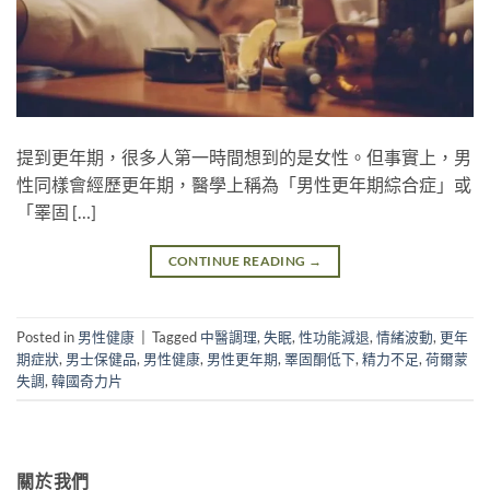
提到更年期，很多人第一時間想到的是女性。但事實上，男
性同樣會經歷更年期，醫學上稱為「男性更年期綜合症」或
「睪固 […]
CONTINUE READING
→
Posted in
男性健康
|
Tagged
中醫調理
,
失眠
,
性功能減退
,
情緒波動
,
更年
期症狀
,
男士保健品
,
男性健康
,
男性更年期
,
睪固酮低下
,
精力不足
,
荷爾蒙
失調
,
韓國奇力片
關於我們