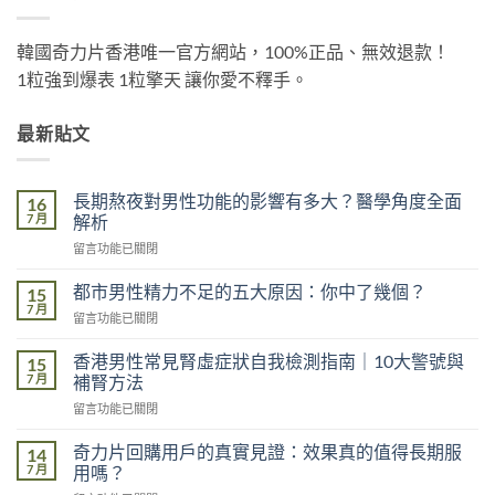
韓國奇力片香港唯一官方網站，100%正品、無效退款！
1粒強到爆表 1粒擎天 讓你愛不釋手。
最新貼文
長期熬夜對男性功能的影響有多大？醫學角度全面
16
7 月
解析
在
留言功能已關閉
〈長
期
都市男性精力不足的五大原因：你中了幾個？
15
熬
7 月
在
留言功能已關閉
夜
〈都
對
市
香港男性常見腎虛症狀自我檢測指南｜10大警號與
男
15
男
7 月
性
補腎方法
性
功
在
留言功能已關閉
精
能
〈香
力
的
港
不
奇力片回購用戶的真實見證：效果真的值得長期服
14
影
男
足
7 月
用嗎？
響
性
的
有