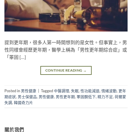
提到更年期，很多人第一時間想到的是女性。但事實上，男
性同樣會經歷更年期，醫學上稱為「男性更年期綜合症」或
「睪固 […]
CONTINUE READING
→
Posted in
男性健康
|
Tagged
中醫調理
,
失眠
,
性功能減退
,
情緒波動
,
更年
期症狀
,
男士保健品
,
男性健康
,
男性更年期
,
睪固酮低下
,
精力不足
,
荷爾蒙
失調
,
韓國奇力片
關於我們