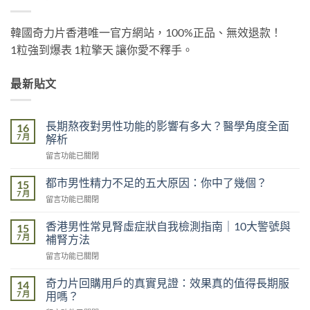
韓國奇力片香港唯一官方網站，100%正品、無效退款！
1粒強到爆表 1粒擎天 讓你愛不釋手。
最新貼文
長期熬夜對男性功能的影響有多大？醫學角度全面
16
7 月
解析
在
留言功能已關閉
〈長
期
都市男性精力不足的五大原因：你中了幾個？
15
熬
7 月
在
留言功能已關閉
夜
〈都
對
市
香港男性常見腎虛症狀自我檢測指南｜10大警號與
男
15
男
7 月
性
補腎方法
性
功
在
留言功能已關閉
精
能
〈香
力
的
港
不
奇力片回購用戶的真實見證：效果真的值得長期服
14
影
男
足
7 月
用嗎？
響
性
的
有