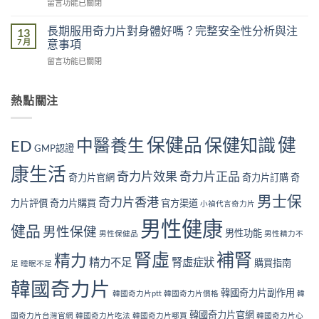
在
留言功能已關閉
常
五
多
〈奇
見
大
大？
力
腎
長期服用奇力片對身體好嗎？完整安全性分析與注
13
原
醫
片
虛
7 月
意事項
因：
學
回
症
你
角
在
留言功能已關閉
購
狀
中
度
〈長
用
自
了
全
期
戶
我
幾
面
服
熱點關注
的
檢
個？〉
解
用
真
測
中
析〉
奇
實
指
中
力
見
南
保健品
健
保健知識
中醫養生
ED
片
GMP認證
證：
｜
對
效
10
康生活
身
果
奇力片效果
奇力片正品
大
奇力片官網
奇力片訂購
奇
體
真
警
好
的
男士保
號
奇力片香港
力片評價
奇力片購買
官方渠道
小禎代言奇力片
嗎？
值
與
完
得
男性健康
補
健品
男性保健
整
男性功能
長
男性保健品
男性精力不
腎
安
期
方
腎虛
補腎
全
精力
服
法〉
精力不足
腎虛症狀
購買指南
足
睡眠不足
性
用
中
分
嗎？〉
韓國奇力片
析
韓國奇力片副作用
中
韓國奇力片ptt
韓國奇力片價格
韓
與
韓國奇力片官網
注
國奇力片台灣官網
韓國奇力片吃法
韓國奇力片哪買
韓國奇力片心