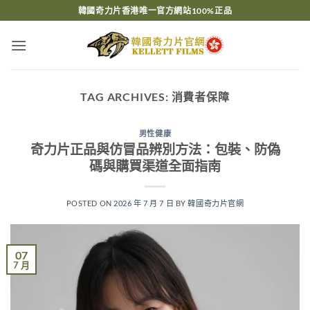
Skip
韓國奇力片香港唯一官方網站100%正品
to
content
TAG ARCHIVES:
消費者保障
男性健康
奇力片正品與仿冒品辨別方法：包裝、防偽
碼與購買渠道全面指南
POSTED ON
2026 年 7 月 7 日
BY
韓國奇力片官網
07
7 月