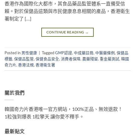
香港作為國際化大都市，其食品藥品監管體系一直備受信
賴。對於保健品這類與市民健康息息相關的產品，香港衛生
署制定了 […]
CONTINUE READING
→
Posted in
男性健康
|
Tagged
GMP認證
,
中成藥註冊
,
中醫藥條例
,
保健品
標籤
,
保健品監管
,
保健食品安全
,
消費者保障
,
農藥殘留
,
重金屬測試
,
韓國
奇力片
,
香港法規
,
香港衛生署
關於我們
韓國奇力片香港唯一官方網站，100%正品、無效退款！
1粒強到爆表 1粒擎天 讓你愛不釋手。
最新貼文