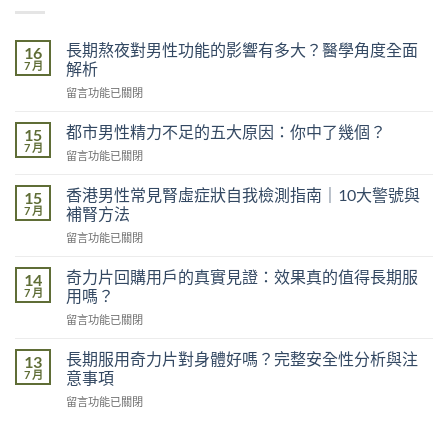
長期熬夜對男性功能的影響有多大？醫學角度全面
16
7 月
解析
在
留言功能已關閉
〈長
期
都市男性精力不足的五大原因：你中了幾個？
15
熬
7 月
在
留言功能已關閉
夜
〈都
對
市
香港男性常見腎虛症狀自我檢測指南｜10大警號與
男
15
男
7 月
性
補腎方法
性
功
在
留言功能已關閉
精
能
〈香
力
的
港
不
奇力片回購用戶的真實見證：效果真的值得長期服
14
影
男
足
7 月
用嗎？
響
性
的
有
在
留言功能已關閉
常
五
多
〈奇
見
大
大？
力
腎
長期服用奇力片對身體好嗎？完整安全性分析與注
13
原
醫
片
虛
7 月
意事項
因：
學
回
症
你
角
在
留言功能已關閉
購
狀
中
度
〈長
用
自
了
全
期
戶
我
幾