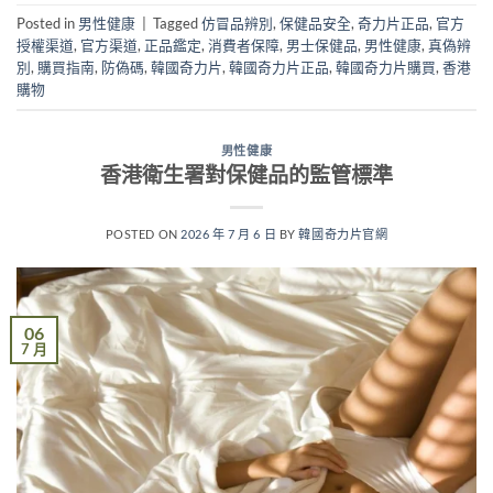
Posted in
男性健康
|
Tagged
仿冒品辨別
,
保健品安全
,
奇力片正品
,
官方
授權渠道
,
官方渠道
,
正品鑑定
,
消費者保障
,
男士保健品
,
男性健康
,
真偽辨
別
,
購買指南
,
防偽碼
,
韓國奇力片
,
韓國奇力片正品
,
韓國奇力片購買
,
香港
購物
男性健康
香港衛生署對保健品的監管標準
POSTED ON
2026 年 7 月 6 日
BY
韓國奇力片官網
06
7 月