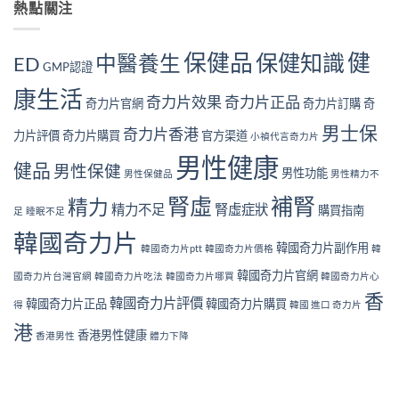
面
服
熱點關注
的
檢
個？〉
解
用
真
測
中
析〉
奇
實
指
中
力
見
南
保健品
健
保健知識
中醫養生
ED
片
GMP認證
證：
｜
對
效
10
康生活
身
果
奇力片效果
奇力片正品
大
奇力片官網
奇力片訂購
奇
體
真
警
好
的
男士保
號
奇力片香港
力片評價
奇力片購買
官方渠道
小禎代言奇力片
嗎？
值
與
完
得
男性健康
補
健品
男性保健
整
男性功能
長
男性保健品
男性精力不
腎
安
期
方
腎虛
補腎
全
精力
服
法〉
精力不足
腎虛症狀
購買指南
足
睡眠不足
性
用
中
分
嗎？〉
韓國奇力片
析
韓國奇力片副作用
中
韓國奇力片ptt
韓國奇力片價格
韓
與
韓國奇力片官網
注
國奇力片台灣官網
韓國奇力片吃法
韓國奇力片哪買
韓國奇力片心
意
香
韓國奇力片評價
韓國奇力片正品
韓國奇力片購買
得
韓國 進口 奇力片
事
項〉
港
香港男性健康
香港男性
體力下降
中