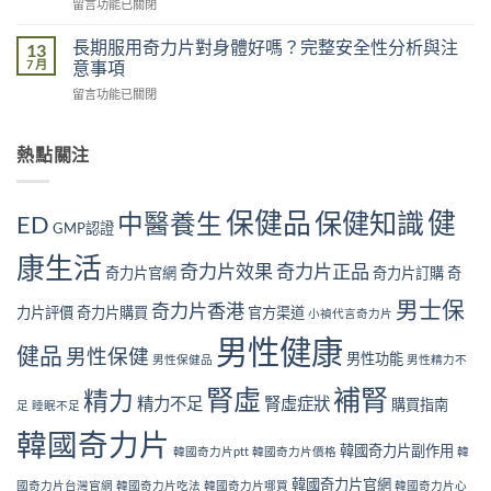
在
留言功能已關閉
常
五
多
〈奇
見
大
大？
力
腎
長期服用奇力片對身體好嗎？完整安全性分析與注
13
原
醫
片
虛
7 月
意事項
因：
學
回
症
你
角
在
留言功能已關閉
購
狀
中
度
〈長
用
自
了
全
期
戶
我
幾
面
服
熱點關注
的
檢
個？〉
解
用
真
測
中
析〉
奇
實
指
中
力
見
南
保健品
健
保健知識
中醫養生
ED
片
GMP認證
證：
｜
對
效
10
康生活
身
果
奇力片效果
奇力片正品
大
奇力片官網
奇力片訂購
奇
體
真
警
好
的
男士保
號
奇力片香港
力片評價
奇力片購買
官方渠道
小禎代言奇力片
嗎？
值
與
完
得
男性健康
補
健品
男性保健
整
男性功能
長
男性保健品
男性精力不
腎
安
期
方
腎虛
補腎
全
精力
服
法〉
精力不足
腎虛症狀
購買指南
足
睡眠不足
性
用
中
分
嗎？〉
韓國奇力片
析
韓國奇力片副作用
中
韓國奇力片ptt
韓國奇力片價格
韓
與
韓國奇力片官網
注
國奇力片台灣官網
韓國奇力片吃法
韓國奇力片哪買
韓國奇力片心