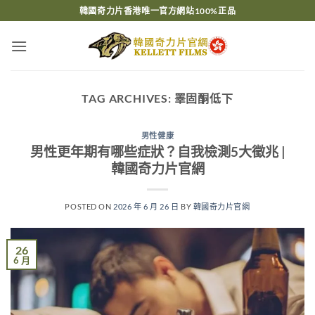
Skip
韓國奇力片香港唯一官方網站100%正品
to
content
TAG ARCHIVES:
睪固酮低下
男性健康
男性更年期有哪些症狀？自我檢測5大徵兆 |
韓國奇力片官網
POSTED ON
2026 年 6 月 26 日
BY
韓國奇力片官網
26
6 月