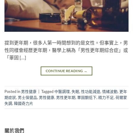
提到更年期，很多人第一時間想到的是女性。但事實上，男
性同樣會經歷更年期，醫學上稱為「男性更年期綜合症」或
「睪固 […]
CONTINUE READING
→
Posted in
男性健康
|
Tagged
中醫調理
,
失眠
,
性功能減退
,
情緒波動
,
更年
期症狀
,
男士保健品
,
男性健康
,
男性更年期
,
睪固酮低下
,
精力不足
,
荷爾蒙
失調
,
韓國奇力片
關於我們