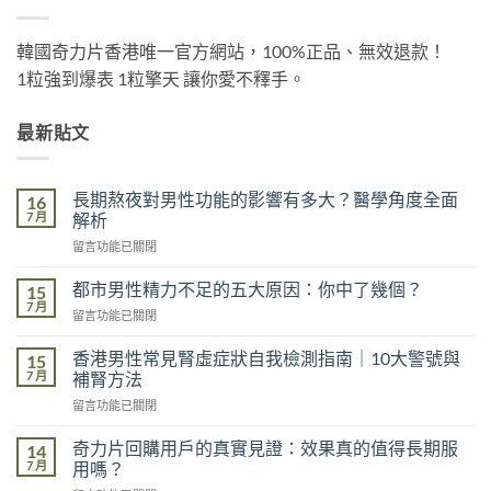
韓國奇力片香港唯一官方網站，100%正品、無效退款！
1粒強到爆表 1粒擎天 讓你愛不釋手。
最新貼文
長期熬夜對男性功能的影響有多大？醫學角度全面
16
7 月
解析
在
留言功能已關閉
〈長
期
都市男性精力不足的五大原因：你中了幾個？
15
熬
7 月
在
留言功能已關閉
夜
〈都
對
市
香港男性常見腎虛症狀自我檢測指南｜10大警號與
男
15
男
7 月
性
補腎方法
性
功
在
留言功能已關閉
精
能
〈香
力
的
港
不
奇力片回購用戶的真實見證：效果真的值得長期服
14
影
男
足
7 月
用嗎？
響
性
的
有