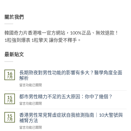
關於我們
韓國奇力片香港唯一官方網站，100%正品、無效退款！
1粒強到爆表 1粒擎天 讓你愛不釋手。
最新貼文
長期熬夜對男性功能的影響有多大？醫學角度全面
16
7 月
解析
在
留言功能已關閉
〈長
期
都市男性精力不足的五大原因：你中了幾個？
15
熬
7 月
在
留言功能已關閉
夜
〈都
對
市
香港男性常見腎虛症狀自我檢測指南｜10大警號與
男
15
男
7 月
性
補腎方法
性
功
在
留言功能已關閉
精
能