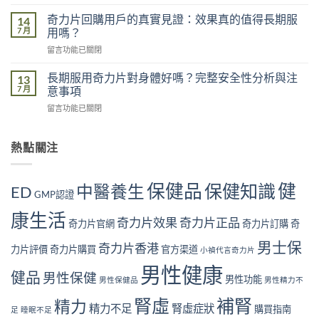
〈香
力
的
港
不
奇力片回購用戶的真實見證：效果真的值得長期服
14
影
男
足
7 月
用嗎？
響
性
的
有
在
留言功能已關閉
常
五
多
〈奇
見
大
大？
力
腎
長期服用奇力片對身體好嗎？完整安全性分析與注
13
原
醫
片
虛
7 月
意事項
因：
學
回
症
你
角
在
留言功能已關閉
購
狀
中
度
〈長
用
自
了
全
期
戶
我
幾
面
服
熱點關注
的
檢
個？〉
解
用
真
測
中
析〉
奇
實
指
中
力
見
南
保健品
健
保健知識
中醫養生
ED
片
GMP認證
證：
｜
對
效
10
康生活
身
果
奇力片效果
奇力片正品
大
奇力片官網
奇力片訂購
奇
體
真
警
好
的
男士保
號
奇力片香港
力片評價
奇力片購買
官方渠道
小禎代言奇力片
嗎？
值
與
完
得
男性健康
補
健品
男性保健
整
男性功能
長
男性保健品
男性精力不
腎
安
期
方
腎虛
補腎
全
精力
服
法〉
精力不足
腎虛症狀
購買指南
足
睡眠不足
性
用
中