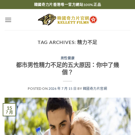
Skip
韓國奇力片香港唯一官方網站100%正品
to
content
TAG ARCHIVES:
精力不足
男性健康
都市男性精力不足的五大原因：你中了幾
個？
POSTED ON
2026 年 7 月 15 日
BY
韓國奇力片官網
15
7 月