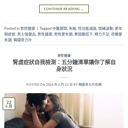
CONTINUE READING
→
Posted in
男性健康
|
Tagged
中醫調理
,
失眠
,
性功能減退
,
情緒波動
,
更年
期症狀
,
男士保健品
,
男性健康
,
男性更年期
,
睪固酮低下
,
精力不足
,
荷爾蒙
失調
,
韓國奇力片
男性健康
腎虛症狀自我檢測：五分鐘清單讓你了解自
身狀況
POSTED ON
2026 年 6 月 22 日
BY
韓國奇力片官網
22
6 月