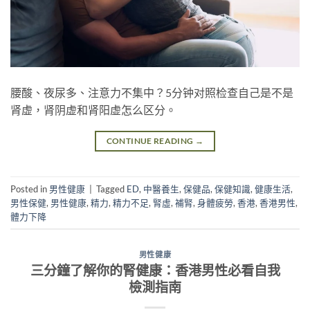
腰酸、夜尿多、注意力不集中？5分钟对照检查自己是不是
肾虚，肾阴虚和肾阳虚怎么区分。
CONTINUE READING
→
Posted in
男性健康
|
Tagged
ED
,
中醫養生
,
保健品
,
保健知識
,
健康生活
,
男性保健
,
男性健康
,
精力
,
精力不足
,
腎虛
,
補腎
,
身體疲勞
,
香港
,
香港男性
,
體力下降
男性健康
三分鐘了解你的腎健康：香港男性必看自我
檢測指南