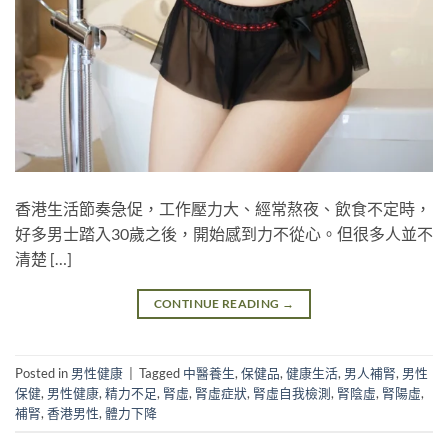
香港生活節奏急促，工作壓力大、經常熬夜、飲食不定時，
好多男士踏入30歲之後，開始感到力不從心。但很多人並不
清楚 […]
CONTINUE READING
→
Posted in
男性健康
|
Tagged
中醫養生
,
保健品
,
健康生活
,
男人補腎
,
男性
保健
,
男性健康
,
精力不足
,
腎虛
,
腎虛症狀
,
腎虛自我檢測
,
腎陰虛
,
腎陽虛
,
補腎
,
香港男性
,
體力下降