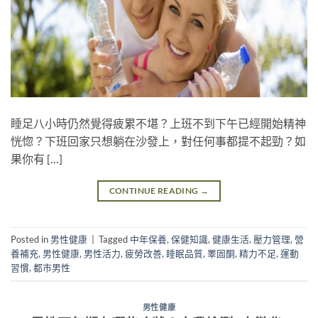
睡足八小時仍然覺得疲累不堪？上班不到下午已經開始精神
恍惚？下班回家只想躺在沙發上，對任何事都提不起勁？如
果你有 […]
CONTINUE READING
→
Posted in
男性健康
|
Tagged
中年保養
,
保健知識
,
健康生活
,
壓力管理
,
營
養補充
,
男性健康
,
男性活力
,
疲勞改善
,
睡眠品質
,
睪固酮
,
精力不足
,
運動
習慣
,
都市男性
男性健康