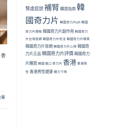
韓
補腎
腎虛症狀
購買指南
國奇力片
韓國奇力片ptt
韓國
韓國奇力片副作用
奇力片價格
韓國奇力
片台灣官網
韓國奇力片吃法
韓國奇力片哪買
韓國奇力片官網
韓國奇
韓國奇力片心得
韓國奇力片評價
力片正品
韓國奇力
，香
香港
片購買
韓國 進口 奇力片
香港男
香港男性健康
性
體力下降
金屬