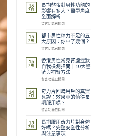
長期熬夜對男性功能的
16
7 月
影響有多大？醫學角度
全面解析
在
留言功能已關閉
〈長
期
都市男性精力不足的五
15
熬
7 月
大原因：你中了幾個？
夜
在
留言功能已關閉
對
〈都
男
市
性
香港男性常見腎虛症狀
15
男
功
7 月
自我檢測指南｜10大警
性
能
號與補腎方法
精
的
在
力
留言功能已關閉
影
〈香
不
響
港
足
奇力片回購用戶的真實
有
14
男
的
多
7 月
見證：效果真的值得長
性
五
大？
期服用嗎？
常
大
醫
在
見
留言功能已關閉
原
學
〈奇
腎
因：
角
力
虛
你
長期服用奇力片對身體
度
13
片
症
中
7 月
全
好嗎？完整安全性分析
回
狀
了
面
與注意事項
購
自
幾