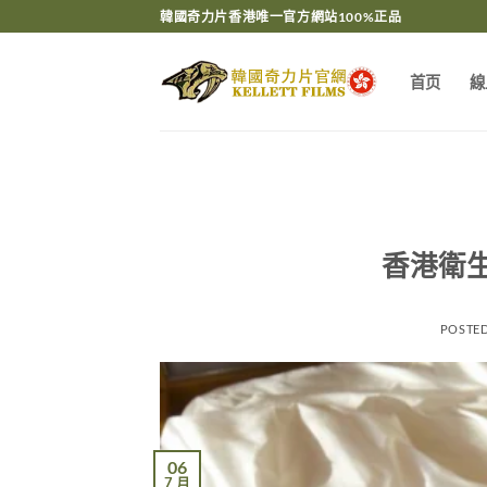
Skip
韓國奇力片香港唯一官方網站100%正品
to
content
首页
線
香港衛
POSTE
06
7 月