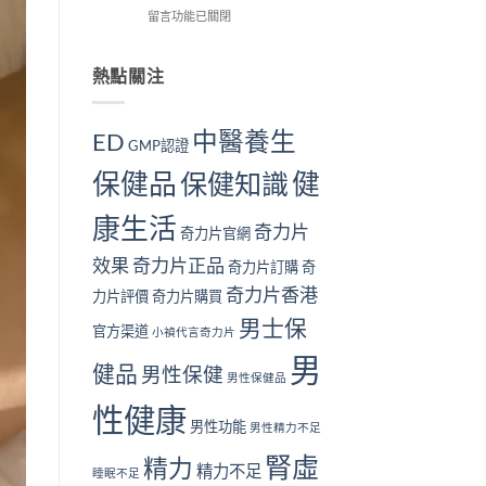
解
在
用
留言功能已關閉
我
個？〉
析〉
〈長
戶
檢
中
中
期
的
測
服
真
熱點關注
指
用
實
南
奇
見
｜
力
證：
10
中醫養生
ED
GMP認證
片
效
大
對
果
警
保健品
健
保健知識
身
真
號
體
的
與
康生活
好
值
補
奇力片
奇力片官網
嗎？
得
腎
完
長
方
效果
奇力片正品
奇力片訂購
奇
整
期
法〉
奇力片香港
安
服
中
力片評價
奇力片購買
全
用
男士保
性
官方渠道
嗎？〉
小禎代言奇力片
分
中
男
析
健品
男性保健
男性保健品
與
注
性健康
意
男性功能
男性精力不足
事
腎虛
項〉
精力
精力不足
睡眠不足
中