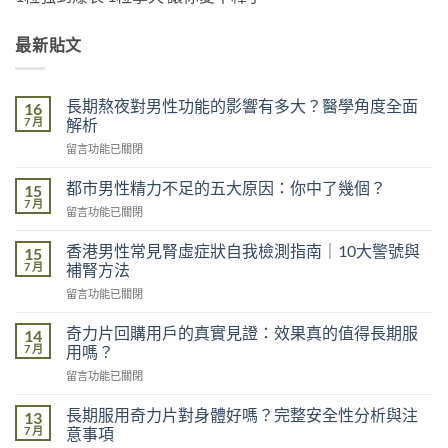
最新貼文
長期熬夜對男性功能的影響有多大？醫學角度全面
16
7 月
解析
在
留言功能已關閉
〈長
期
都市男性精力不足的五大原因：你中了幾個？
15
熬
7 月
在
留言功能已關閉
夜
〈都
對
市
香港男性常見腎虛症狀自我檢測指南｜10大警號與
男
15
男
7 月
性
補腎方法
性
功
在
留言功能已關閉
精
能
〈香
力
的
港
不
奇力片回購用戶的真實見證：效果真的值得長期服
14
影
男
足
7 月
用嗎？
響
性
的
有
在
留言功能已關閉
常
五
多
〈奇
見
大
大？
力
腎
長期服用奇力片對身體好嗎？完整安全性分析與注
13
原
醫
片
虛
7 月
意事項
因：
學
回
症