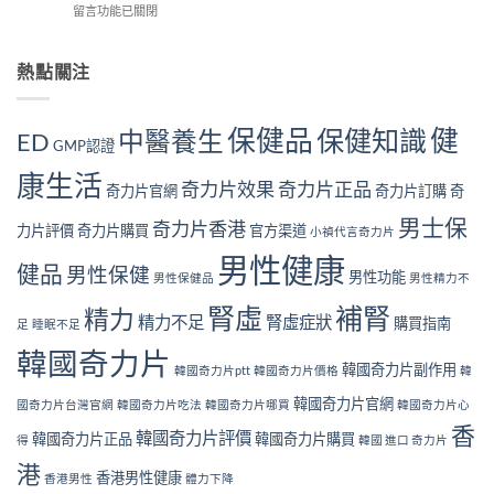
你
角
在
留言功能已關閉
購
狀
中
度
〈長
用
自
了
全
期
戶
我
幾
面
服
熱點關注
的
檢
個？〉
解
用
真
測
中
析〉
奇
實
指
中
力
見
南
保健品
健
保健知識
中醫養生
ED
片
GMP認證
證：
｜
對
效
10
康生活
身
果
奇力片效果
奇力片正品
大
奇力片官網
奇力片訂購
奇
體
真
警
好
的
男士保
號
奇力片香港
力片評價
奇力片購買
官方渠道
小禎代言奇力片
嗎？
值
與
完
得
男性健康
補
健品
男性保健
整
男性功能
長
男性保健品
男性精力不
腎
安
期
方
腎虛
補腎
全
精力
服
法〉
精力不足
腎虛症狀
購買指南
足
睡眠不足
性
用
中
分
嗎？〉
韓國奇力片
析
韓國奇力片副作用
中
韓國奇力片ptt
韓國奇力片價格
韓
與
韓國奇力片官網
注
國奇力片台灣官網
韓國奇力片吃法
韓國奇力片哪買
韓國奇力片心
意
香
韓國奇力片評價
韓國奇力片正品
韓國奇力片購買
得
韓國 進口 奇力片
事
項〉
港
香港男性健康
香港男性
體力下降
中