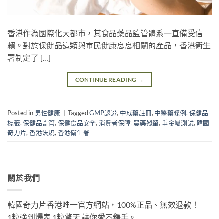
香港作為國際化大都市，其食品藥品監管體系一直備受信
賴。對於保健品這類與市民健康息息相關的產品，香港衛生
署制定了 […]
CONTINUE READING
→
Posted in
男性健康
|
Tagged
GMP認證
,
中成藥註冊
,
中醫藥條例
,
保健品
標籤
,
保健品監管
,
保健食品安全
,
消費者保障
,
農藥殘留
,
重金屬測試
,
韓國
奇力片
,
香港法規
,
香港衛生署
關於我們
韓國奇力片香港唯一官方網站，100%正品、無效退款！
1粒強到爆表 1粒擎天 讓你愛不釋手。