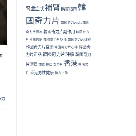
韓
補腎
腎虛症狀
購買指南
國奇力片
韓國奇力片ptt
韓國
韓國奇力片副作用
奇力片價格
韓國奇力
片台灣官網
韓國奇力片吃法
韓國奇力片哪買
韓國奇力片官網
韓國奇
韓國奇力片心得
韓國奇力片評價
力片正品
韓國奇力
底
香港
片購買
韓國 進口 奇力片
香港男
香港男性健康
性
體力下降
奇力