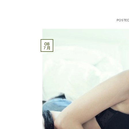
POSTE
08
7 月