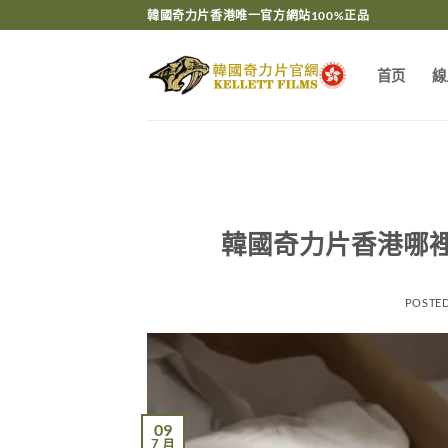
Skip
韓國奇力片香港唯一官方網站100%正品
to
content
首页
線
韓國奇力片香港哪
POSTE
09
7 月