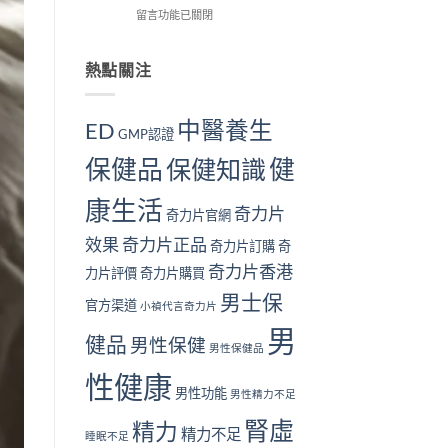
解
在
用
留言功能已關閉
我
個？〉
析〉
〈長
戶
檢
中
中
期
的
測
服
真
熱點關注
指
用
實
南
奇
見
｜
力
證：
10
中醫養生
ED
GMP認證
片
效
大
對
果
警
保健品
健
保健知識
身
真
號
體
的
與
康生活
好
值
補
奇力片
奇力片官網
嗎？
得
腎
完
長
方
效果
奇力片正品
奇力片訂購
奇
整
期
法〉
奇力片香港
安
服
中
力片評價
奇力片購買
全
用
男士保
性
官方渠道
嗎？〉
小禎代言奇力片
分
中
男
析
健品
男性保健
男性保健品
與
注
性健康
意
男性功能
男性精力不足
事
腎虛
項〉
精力
精力不足
睡眠不足
中