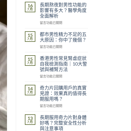
長期熬夜對男性功能的
16
7 月
影響有多大？醫學角度
全面解析
在
留言功能已關閉
〈長
期
都市男性精力不足的五
15
熬
7 月
大原因：你中了幾個？
夜
在
留言功能已關閉
對
〈都
男
市
性
香港男性常見腎虛症狀
15
男
功
7 月
自我檢測指南｜10大警
性
能
號與補腎方法
精
的
在
力
留言功能已關閉
影
〈香
不
響
港
足
奇力片回購用戶的真實
有
14
男
的
多
7 月
見證：效果真的值得長
性
五
大？
期服用嗎？
常
大
醫
在
見
留言功能已關閉
原
學
〈奇
腎
因：
角
力
虛
你
長期服用奇力片對身體
度
13
片
症
中
7 月
全
好嗎？完整安全性分析
回
狀
了
面
與注意事項
購
自
幾