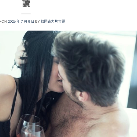
讀
D ON
2026 年 7 月 8 日
BY
韓國奇力片官網