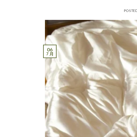
POSTE
06
7 月